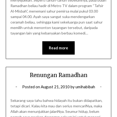
menyejukkan. Seperti tahun-tahun sebelumnya, pada bulan
Ramadhan beliau hadir di Metro TV dalam program “Tafsir
Al-Misbah”, menemani sahur pemirsa mulai pukul 03.00
sampai 04.00. Ayah saya sangat suka mendengarkan
ceramah beliau, sehingga kami sekeluarga pun saat sahur
memilih untuk menonton tayangan tersebut, daripada
tayangan lain yang kebanyakan berbau komedi…
Read more
Renungan Ramadhan
Posted on
August 21, 2010
by
umihabibah
Sekarang saya tahu bahwa hidayah itu bukan didapatkan,
tetapi dicari. Kalau kita mau dan serius mencariNya, maka
Allah akan menunjukkan jalanNya. Seumur hidup, belum
pernah saya rasakan dorongan sekuat ini untuk mencari