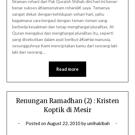
Siraman rohani dari Pak Quraish Shihab dini hari ini benar-
benar sukses â€œmenyiram rohaniâ€ saya. Temanya
sangat dekat dengan kehidupan sehari-hari, yaitu
bagaimana cara bergaul dengan teman-teman yang
berbeda keyakinan dan tetap menghargai pluralitas. Al-
Quran mengakui dan menghargai pluralitas itu, seperti
yang disebutkan dalam ayat berikut:â€œHai manusia,
sesungguhnya Kami menciptakan kamu dari seorang laki-
laki dan seorang…
Read more
Renungan Ramadhan (2) : Kristen
Koptik di Mesir
Posted on
August 22, 2010
by
umihabibah