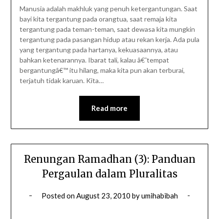
Manusia adalah makhluk yang penuh ketergantungan. Saat
bayi kita tergantung pada orangtua, saat remaja kita
tergantung pada teman-teman, saat dewasa kita mungkin
tergantung pada pasangan hidup atau rekan kerja. Ada pula
yang tergantung pada hartanya, kekuasaannya, atau
bahkan ketenarannya. Ibarat tali, kalau â€˜tempat
bergantungâ€™ itu hilang, maka kita pun akan terburai,
terjatuh tidak karuan. Kita…
Read more
Renungan Ramadhan (3): Panduan
Pergaulan dalam Pluralitas
Posted on
August 23, 2010
by
umihabibah