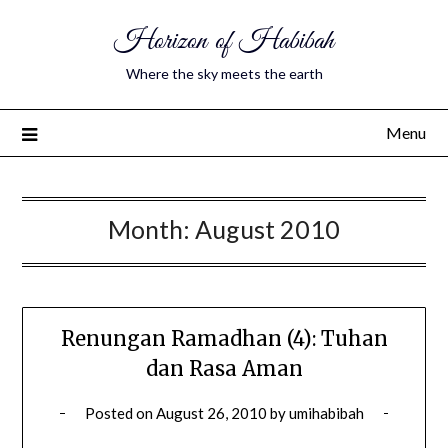
Horizon of Habibah
Where the sky meets the earth
Menu
Month:
August 2010
Renungan Ramadhan (4): Tuhan
dan Rasa Aman
Posted on
August 26, 2010
by
umihabibah