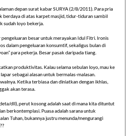
halaman depan surat kabar SURYA (2/8/2011). Para pria
berdaya di atas karpet masjid, tidur-tiduran sambil
k sudah loyo bekerja.
 pengeluaran besar untuk merayakan Idul Fitri. Ironis
ros dalam pengeluaran konsumtif, sekaligus bulan di
oan” para pekerja. Besar pasak daripada tiang.
tkan produktivitas. Kalau selama sebulan loyo, mau ke
lapar sebagai alasan untuk bermalas-malasan.
awalnya. Ketika terbiasa dan diniatkan dengan ikhlas,
ggak akan terasa.
eta/dll), perut kosong adalah saat di mana kita dituntut
 dan berkontemplasi. Puasa adalah sarana untuk
 jalan Tuhan, bukannya justru menunda/mengurangi
??