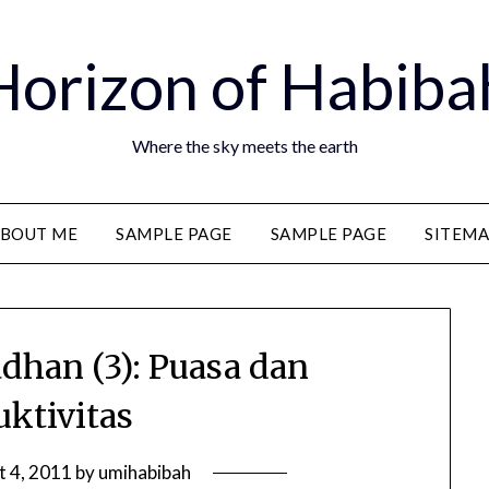
Horizon of Habiba
Where the sky meets the earth
BOUT ME
SAMPLE PAGE
SAMPLE PAGE
SITEM
han (3): Puasa dan
uktivitas
t 4, 2011
by
umihabibah