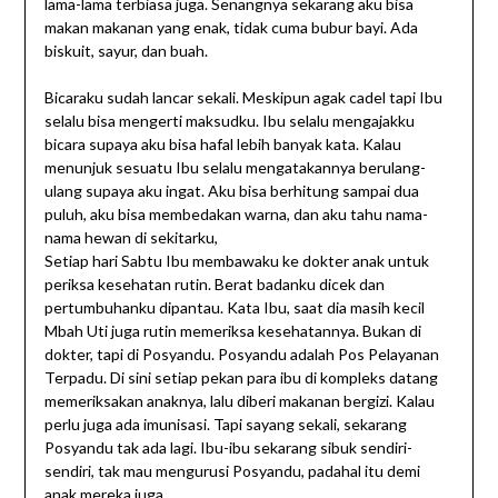
lama-lama terbiasa juga. Senangnya sekarang aku bisa
makan makanan yang enak, tidak cuma bubur bayi. Ada
biskuit, sayur, dan buah.
Bicaraku sudah lancar sekali. Meskipun agak cadel tapi Ibu
selalu bisa mengerti maksudku. Ibu selalu mengajakku
bicara supaya aku bisa hafal lebih banyak kata. Kalau
menunjuk sesuatu Ibu selalu mengatakannya berulang-
ulang supaya aku ingat. Aku bisa berhitung sampai dua
puluh, aku bisa membedakan warna, dan aku tahu nama-
nama hewan di sekitarku,
Setiap hari Sabtu Ibu membawaku ke dokter anak untuk
periksa kesehatan rutin. Berat badanku dicek dan
pertumbuhanku dipantau. Kata Ibu, saat dia masih kecil
Mbah Uti juga rutin memeriksa kesehatannya. Bukan di
dokter, tapi di Posyandu. Posyandu adalah Pos Pelayanan
Terpadu. Di sini setiap pekan para ibu di kompleks datang
memeriksakan anaknya, lalu diberi makanan bergizi. Kalau
perlu juga ada imunisasi. Tapi sayang sekali, sekarang
Posyandu tak ada lagi. Ibu-ibu sekarang sibuk sendiri-
sendiri, tak mau mengurusi Posyandu, padahal itu demi
anak mereka juga.