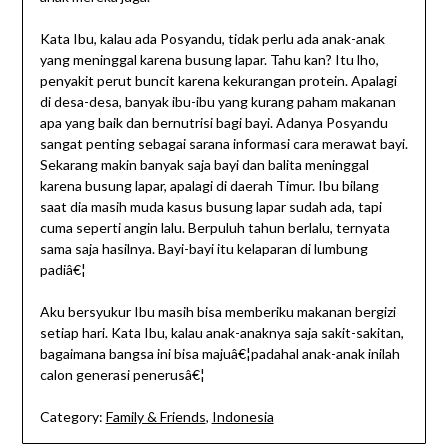
Kata Ibu, kalau ada Posyandu, tidak perlu ada anak-anak
yang meninggal karena busung lapar. Tahu kan? Itu lho,
penyakit perut buncit karena kekurangan protein. Apalagi
di desa-desa, banyak ibu-ibu yang kurang paham makanan
apa yang baik dan bernutrisi bagi bayi. Adanya Posyandu
sangat penting sebagai sarana informasi cara merawat bayi.
Sekarang makin banyak saja bayi dan balita meninggal
karena busung lapar, apalagi di daerah Timur. Ibu bilang
saat dia masih muda kasus busung lapar sudah ada, tapi
cuma seperti angin lalu. Berpuluh tahun berlalu, ternyata
sama saja hasilnya. Bayi-bayi itu kelaparan di lumbung
padiâ€¦
Aku bersyukur Ibu masih bisa memberiku makanan bergizi
setiap hari. Kata Ibu, kalau anak-anaknya saja sakit-sakitan,
bagaimana bangsa ini bisa majuâ€¦padahal anak-anak inilah
calon generasi penerusâ€¦
Category:
Family & Friends
,
Indonesia