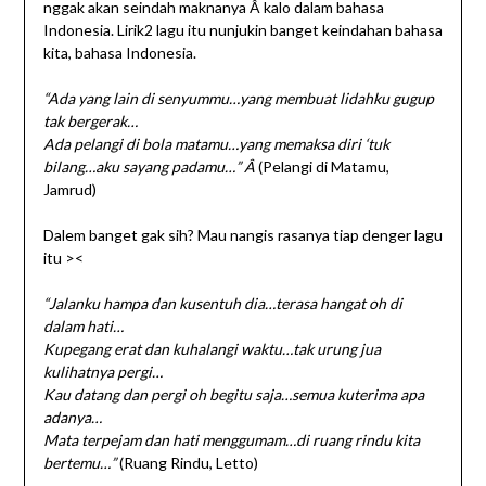
nggak akan seindah maknanya Â kalo dalam bahasa
Indonesia. Lirik2 lagu itu nunjukin banget keindahan bahasa
kita, bahasa Indonesia.
“Ada yang lain di senyummu…yang membuat lidahku gugup
tak bergerak…
Ada pelangi di bola matamu…yang memaksa diri ‘tuk
bilang…aku sayang padamu…” Â
(Pelangi di Matamu,
Jamrud)
Dalem banget gak sih? Mau nangis rasanya tiap denger lagu
itu ><
“Jalanku hampa dan kusentuh dia…terasa hangat oh di
dalam hati…
Kupegang erat dan kuhalangi waktu…tak urung jua
kulihatnya pergi…
Kau datang dan pergi oh begitu saja…semua kuterima apa
adanya…
Mata terpejam dan hati menggumam…di ruang rindu kita
bertemu…”
(Ruang Rindu, Letto)