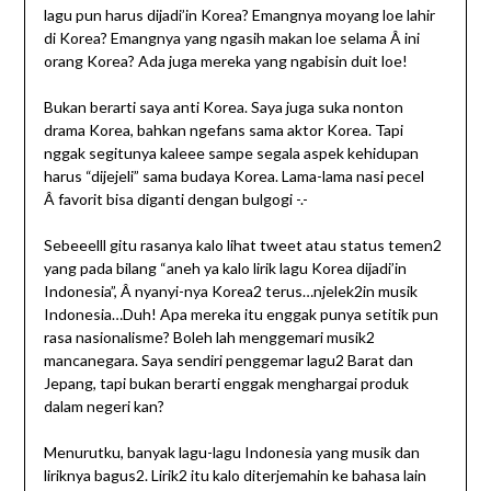
lagu pun harus dijadi’in Korea? Emangnya moyang loe lahir
di Korea? Emangnya yang ngasih makan loe selama Â ini
orang Korea? Ada juga mereka yang ngabisin duit loe!
Bukan berarti saya anti Korea. Saya juga suka nonton
drama Korea, bahkan ngefans sama aktor Korea. Tapi
nggak segitunya kaleee sampe segala aspek kehidupan
harus “dijejeli” sama budaya Korea. Lama-lama nasi pecel
Â favorit bisa diganti dengan bulgogi -.-
Sebeeelll gitu rasanya kalo lihat tweet atau status temen2
yang pada bilang “aneh ya kalo lirik lagu Korea dijadi’in
Indonesia”, Â nyanyi-nya Korea2 terus…njelek2in musik
Indonesia…Duh! Apa mereka itu enggak punya setitik pun
rasa nasionalisme? Boleh lah menggemari musik2
mancanegara. Saya sendiri penggemar lagu2 Barat dan
Jepang, tapi bukan berarti enggak menghargai produk
dalam negeri kan?
Menurutku, banyak lagu-lagu Indonesia yang musik dan
liriknya bagus2. Lirik2 itu kalo diterjemahin ke bahasa lain