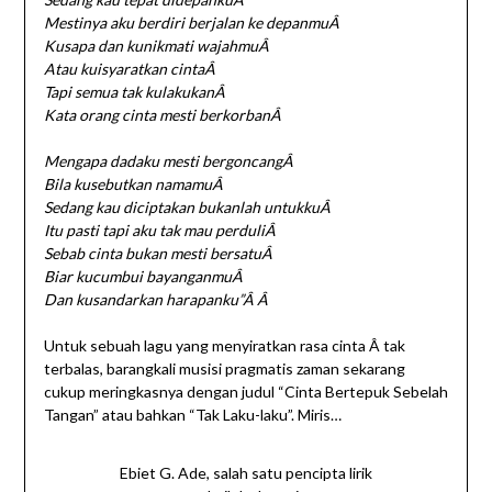
Mestinya aku berdiri berjalan ke depanmuÂ
Kusapa dan kunikmati wajahmuÂ
Atau kuisyaratkan cintaÂ
Tapi semua tak kulakukanÂ
Kata orang cinta mesti berkorbanÂ
Mengapa dadaku mesti bergoncangÂ
Bila kusebutkan namamuÂ
Sedang kau diciptakan bukanlah untukkuÂ
Itu pasti tapi aku tak mau perduliÂ
Sebab cinta bukan mesti bersatuÂ
Biar kucumbui bayanganmuÂ
Dan kusandarkan harapanku”Â Â
Untuk sebuah lagu yang menyiratkan rasa cinta Â tak
terbalas, barangkali musisi pragmatis zaman sekarang
cukup meringkasnya dengan judul “Cinta Bertepuk Sebelah
Tangan” atau bahkan “Tak Laku-laku”. Miris…
Ebiet G. Ade, salah satu pencipta lirik