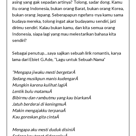
asing yang gak sepadan artinya? Tolong, sadar dong. Kamu
itu orang Indonesia, bukan orang Barat, bukan orang Korea,
bukan orang Jepang. Seberapapun ngefans-nya kamu sama
budaya mereka, tolong ingat akar budayamu sendiri, jati
dirimu sendiri. Kalau bukan kamu, dan kita semua orang
Indonesia, siapa lagi yang mau melestarikan bahasa kita
sendiri?
Sebagai penutup…saya sajikan sebuah lirik romantis, karya
lama dari Ebiet G.Ade, “Lagu untuk Sebuah Nama”
“Mengapa jiwaku mesti bergetarÂ
Sedang musikpun manis kudengarÂ
Mungkin karena kulihat lagiÂ
Lentik bulu matamuÂ
Bibirmu dan rambutmu yang kau biarkanÂ
Jatuh berderai di keningmuÂ
Makin mengajakku terpanaÂ
Kau goreskan gita cintaÂ
Mengapa aku mesti duduk disiniÂ
Sedang kau tepat didepankuÂ