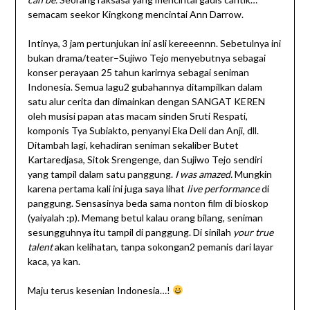
semacam seekor Kingkong mencintai Ann Darrow.
Intinya, 3 jam pertunjukan ini asli kereeennn. Sebetulnya ini
bukan drama/teater–Sujiwo Tejo menyebutnya sebagai
konser perayaan 25 tahun karirnya sebagai seniman
Indonesia. Semua lagu2 gubahannya ditampilkan dalam
satu alur cerita dan dimainkan dengan SANGAT KEREN
oleh musisi papan atas macam sinden Sruti Respati,
komponis Tya Subiakto, penyanyi Eka Deli dan Anji, dll.
Ditambah lagi, kehadiran seniman sekaliber Butet
Kartaredjasa, Sitok Srengenge, dan Sujiwo Tejo sendiri
yang tampil dalam satu panggung.
I was amazed.
Mungkin
karena pertama kali ini juga saya lihat
live performance
di
panggung. Sensasinya beda sama nonton film di bioskop
(yaiyalah :p). Memang betul kalau orang bilang, seniman
sesungguhnya itu tampil di panggung. Di sinilah
your true
talent
akan kelihatan, tanpa sokongan2 pemanis dari layar
kaca, ya kan.
Maju terus kesenian Indonesia…!