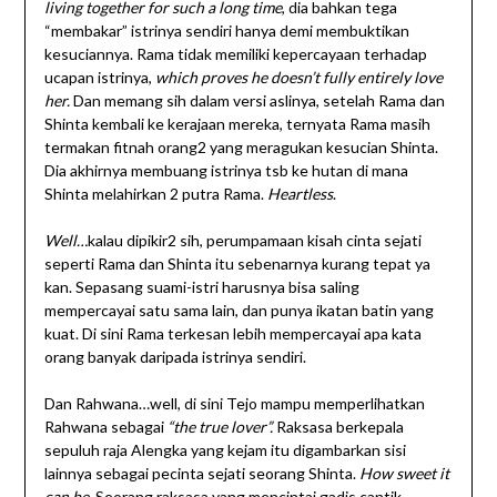
living together for such a long time
, dia bahkan tega
“membakar” istrinya sendiri hanya demi membuktikan
kesuciannya. Rama tidak memiliki kepercayaan terhadap
ucapan istrinya,
which proves he doesn’t fully entirely love
her.
Dan memang sih dalam versi aslinya, setelah Rama dan
Shinta kembali ke kerajaan mereka, ternyata Rama masih
termakan fitnah orang2 yang meragukan kesucian Shinta.
Dia akhirnya membuang istrinya tsb ke hutan di mana
Shinta melahirkan 2 putra Rama.
Heartless
.
Well…
kalau dipikir2 sih, perumpamaan kisah cinta sejati
seperti Rama dan Shinta itu sebenarnya kurang tepat ya
kan. Sepasang suami-istri harusnya bisa saling
mempercayai satu sama lain, dan punya ikatan batin yang
kuat. Di sini Rama terkesan lebih mempercayai apa kata
orang banyak daripada istrinya sendiri.
Dan Rahwana…well, di sini Tejo mampu memperlihatkan
Rahwana sebagai
“the true lover”.
Raksasa berkepala
sepuluh raja Alengka yang kejam itu digambarkan sisi
lainnya sebagai pecinta sejati seorang Shinta.
How sweet it
can be.
Seorang raksasa yang mencintai gadis cantik…