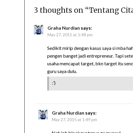
3 thoughts on “
Tentang Cit
Graha Nurdian
says:
May 27, 2015 at 1:48 pm
Sedikit mirip dengan kasus saya si mba hah
pengen banget jadi entrepreneur. Tapi set
usaha mencapat target, bkn target itu sendi
guru saya dulu.
:’)
Graha Nurdian
says:
May 27, 2015 at 1:49 pm
Nah loh blockquotenya ga muncul