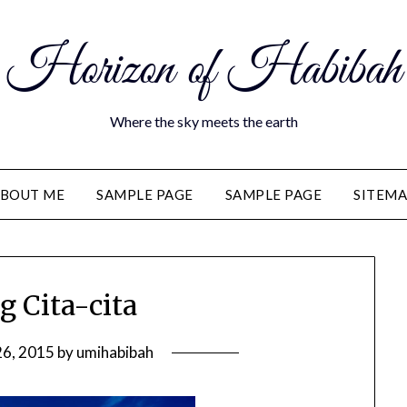
Horizon of Habibah
Where the sky meets the earth
BOUT ME
SAMPLE PAGE
SAMPLE PAGE
SITEM
g Cita-cita
26, 2015
by
umihabibah