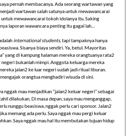
na saya pernah membacanya. Ada seorang wartawan yang
 menjadi wartawan salah satunya untuk mewawancarai
ta untuk mewawancarai tokoh idolanya itu. Saking
irnya laporan wawancara penting itu gagal lah…
 adalah
international students
, tapi tampaknya hanya
 beasiswa. Sisanya biaya sendiri. Ya, betul. Mayoritas
aya” yang di kampung halaman mereka orangtuanya rata2
r negeri bukanlah mimpi. Anggota keluarga mereka
reka jalan2 ke luar negeri sudah jadi ritual liburan.
 mengajak orangtua menghadiri wisuda di sini.
Saya nggak mau menjadikan “jalan2 keluar negeri” sebagai
stahil dilakukan. Di masa depan, saya mau menganggap,
erlu nunggu beasiswa, nggak perlu cari sponsor. Jalan2
 jika memang ada perlu. Saya nggak mau pergi keluar
ebohkan. Saya nggak mau hal itu membutakan tujuan hidup