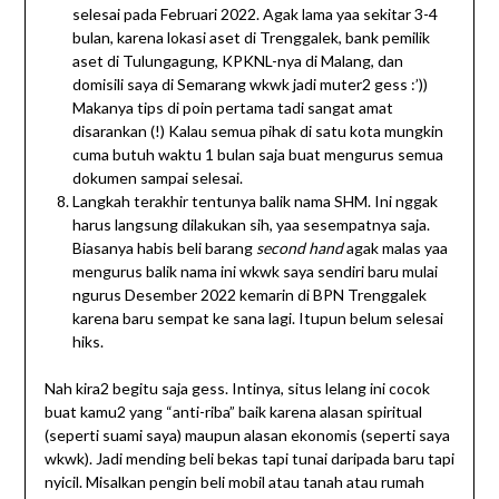
selesai pada Februari 2022. Agak lama yaa sekitar 3-4
bulan, karena lokasi aset di Trenggalek, bank pemilik
aset di Tulungagung, KPKNL-nya di Malang, dan
domisili saya di Semarang wkwk jadi muter2 gess :’))
Makanya tips di poin pertama tadi sangat amat
disarankan (!) Kalau semua pihak di satu kota mungkin
cuma butuh waktu 1 bulan saja buat mengurus semua
dokumen sampai selesai.
Langkah terakhir tentunya balik nama SHM. Ini nggak
harus langsung dilakukan sih, yaa sesempatnya saja.
Biasanya habis beli barang
second hand
agak malas yaa
mengurus balik nama ini wkwk saya sendiri baru mulai
ngurus Desember 2022 kemarin di BPN Trenggalek
karena baru sempat ke sana lagi. Itupun belum selesai
hiks.
Nah kira2 begitu saja gess. Intinya, situs lelang ini cocok
buat kamu2 yang “anti-riba” baik karena alasan spiritual
(seperti suami saya) maupun alasan ekonomis (seperti saya
wkwk). Jadi mending beli bekas tapi tunai daripada baru tapi
nyicil. Misalkan pengin beli mobil atau tanah atau rumah