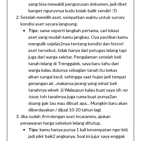
yang bisa mewakili pengurusan dokumen, jadi ribet
banget ngurusnya kudu bolak-balik sendiri :’D
Setelah memilih aset, sempatkan waktu untuk survey
kondisi aset secara langsung.
Tips:
sama seperti langkah pertama, cari lokasi
aset yang mudah kamu jangkau. Oya pastikan kamu
mengulik sejelas2nya tentang kondisi dan histori
aset tersebut, tidak hanya dari petugas lelang tapi
juga dari warga sekitar. Pengalaman setelah beli
tanah lelang di Trenggalek, saya baru tahu dari
warga kalau dulunya sebagian tanah itu bekas
aliran sungai kecil, sehingga saat hujan jadi tempat
genangan air…makanya jarang yang minat beli
tanahnya wkwk :)) Walaupun kalau buat saya sih
no
issue,
toh tanahnya juga cuma buat punya2an
doang gak tau mau dibuat apa… Mungkin baru akan
diberdayakan / dijual 10-20 tahun lagi.
Jika sudah
firm
dengan aset incaranmu, ajukan
penawaran harga sebelum lelang ditutup.
Tips:
kamu hanya punya 1 kali kesempatan nge-bid,
jadi pikir baik2 angkanya. Soal ini jujur saya enggak