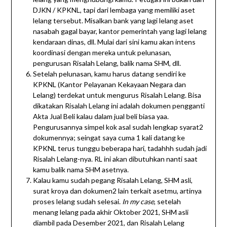
DJKN / KPKNL, tapi dari lembaga yang memiliki aset
lelang tersebut. Misalkan bank yang lagi lelang aset
nasabah gagal bayar, kantor pemerintah yang lagi lelang
kendaraan dinas, dll. Mulai dari sini kamu akan intens
koordinasi dengan mereka untuk pelunasan,
pengurusan Risalah Lelang, balik nama SHM, dll.
Setelah pelunasan, kamu harus datang sendiri ke
KPKNL (Kantor Pelayanan Kekayaan Negara dan
Lelang) terdekat untuk mengurus Risalah Lelang. Bisa
dikatakan Risalah Lelang ini adalah dokumen pengganti
Akta Jual Beli kalau dalam jual beli biasa yaa.
Pengurusannya simpel kok asal sudah lengkap syarat2
dokumennya; seingat saya cuma 1 kali datang ke
KPKNL terus tunggu beberapa hari, tadahhh sudah jadi
Risalah Lelang-nya. RL ini akan dibutuhkan nanti saat
kamu balik nama SHM asetnya.
Kalau kamu sudah pegang Risalah Lelang, SHM asli,
surat kroya dan dokumen2 lain terkait asetmu, artinya
proses lelang sudah selesai.
In my case
, setelah
menang lelang pada akhir Oktober 2021, SHM asli
diambil pada Desember 2021, dan Risalah Lelang