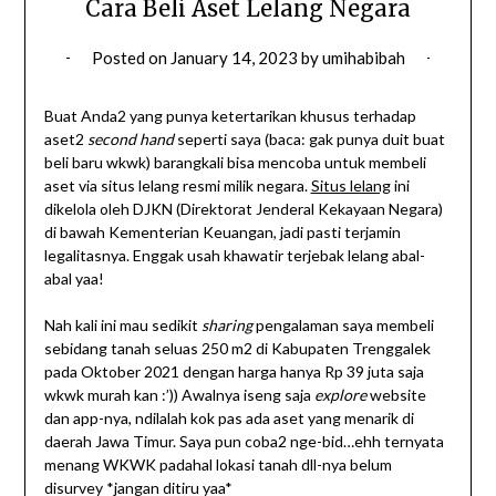
Cara Beli Aset Lelang Negara
Posted on
January 14, 2023
by
umihabibah
Buat Anda2 yang punya ketertarikan khusus terhadap
aset2
second hand
seperti saya (baca: gak punya duit buat
beli baru wkwk) barangkali bisa mencoba untuk membeli
aset via situs lelang resmi milik negara.
Situs lelang
ini
dikelola oleh DJKN (Direktorat Jenderal Kekayaan Negara)
di bawah Kementerian Keuangan, jadi pasti terjamin
legalitasnya. Enggak usah khawatir terjebak lelang abal-
abal yaa!
Nah kali ini mau sedikit
sharing
pengalaman saya membeli
sebidang tanah seluas 250 m2 di Kabupaten Trenggalek
pada Oktober 2021 dengan harga hanya Rp 39 juta saja
wkwk murah kan :’)) Awalnya iseng saja
explore
website
dan app-nya, ndilalah kok pas ada aset yang menarik di
daerah Jawa Timur. Saya pun coba2 nge-bid…ehh ternyata
menang WKWK padahal lokasi tanah dll-nya belum
disurvey *jangan ditiru yaa*