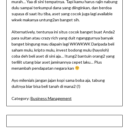
murah… Yaa di sini tempatnya. Tapi kamu harus rajin nabung
dulu sampai terkumpul dana yang diinginkan, dan berdoa
supaya di saat itu tiba, aset yang cocok juga lagi available
wkwk makanya untung2an banget sih.
Alternatively, tentunya ini situs cocok banget buat Anda2
para sultan atau crazy rich yang duit nganggurnya banyak
banget bingung mau diapain lagi WKWKWK Daripada beli
saham mulu, kripto mulu, invest bodong mulu (hayoloh)
coba deh beli aset di sini aja… Itung2 bantuin orang2 yang
terlilit utang biar aset jaminannya cepet laku… Plus
menambah pendapatan negara kan
Ayo milenials jangan jajan kopi sama boba aja, tabung
duitnya biar bisa beli tanah di mana2 (!)
Category:
Business Management