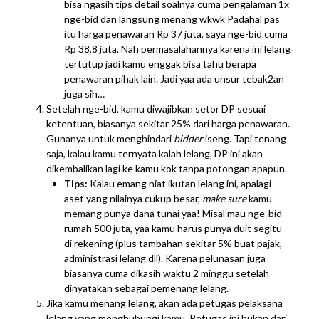
bisa ngasih tips detail soalnya cuma pengalaman 1x
nge-bid dan langsung menang wkwk Padahal pas
itu harga penawaran Rp 37 juta, saya nge-bid cuma
Rp 38,8 juta. Nah permasalahannya karena ini lelang
tertutup jadi kamu enggak bisa tahu berapa
penawaran pihak lain. Jadi yaa ada unsur tebak2an
juga sih…
Setelah nge-bid, kamu diwajibkan setor DP sesuai
ketentuan, biasanya sekitar 25% dari harga penawaran.
Gunanya untuk menghindari
bidder
iseng. Tapi tenang
saja, kalau kamu ternyata kalah lelang, DP ini akan
dikembalikan lagi ke kamu kok tanpa potongan apapun.
Tips:
Kalau emang niat ikutan lelang ini, apalagi
aset yang nilainya cukup besar,
make sure
kamu
memang punya dana tunai yaa! Misal mau nge-bid
rumah 500 juta, yaa kamu harus punya duit segitu
di rekening (plus tambahan sekitar 5% buat pajak,
administrasi lelang dll). Karena pelunasan juga
biasanya cuma dikasih waktu 2 minggu setelah
dinyatakan sebagai pemenang lelang.
Jika kamu menang lelang, akan ada petugas pelaksana
lelang yang menghubungi kamu. Petugas ini bukan dari