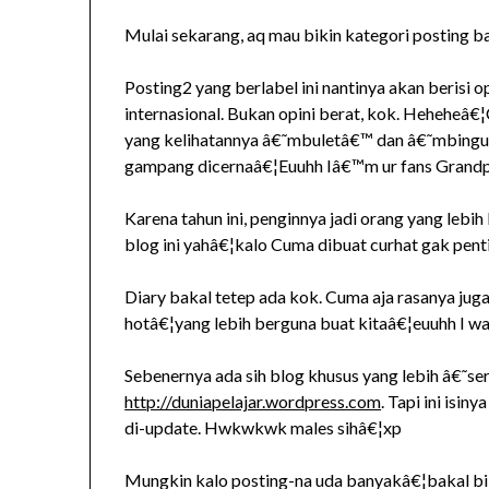
Mulai sekarang, aq mau bikin kategori posti
Posting2 yang berlabel ini nantinya akan berisi o
internasional. Bukan opini berat, kok. Heheheâ
yang kelihatannya â€˜mbuletâ€™ dan â€˜mbingun
gampang dicernaâ€¦Euuhh Iâ€™m ur fans Grandp
Karena tahun ini, penginnya jadi orang yang lebi
blog ini yahâ€¦kalo Cuma dibuat curhat gak pen
Diary bakal tetep ada kok. Cuma aja rasanya jug
hotâ€¦yang lebih berguna buat kitaâ€¦euuhh I wa
Sebenernya ada sih blog khusus yang lebih â€˜se
http://duniapelajar.wordpress.com
. Tapi ini isi
di-update. Hwkwkwk males sihâ€¦xp
Mungkin kalo posting-na uda banyakâ€¦bakal biki