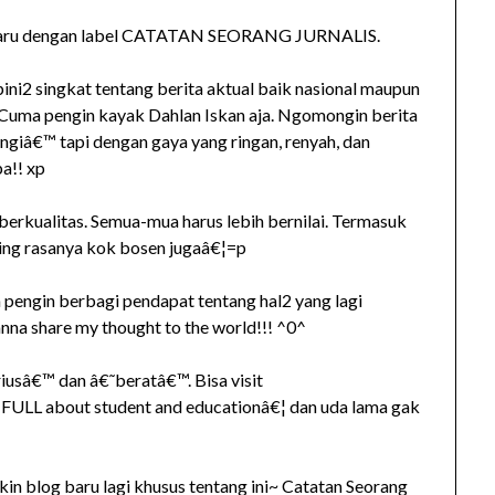
ng baru dengan label CATATAN SEORANG JURNALIS.
pini2 singkat tentang berita aktual baik nasional maupun
€¦Cuma pengin kayak Dahlan Iskan aja. Ngomongin berita
giâ€™ tapi dengan gaya yang ringan, renyah, dan
a!! xp
h berkualitas. Semua-mua harus lebih bernilai. Termasuk
ting rasanya kok bosen jugaâ€¦=p
a pengin berbagi pendapat tentang hal2 yang lagi
nna share my thought to the world!!! ^0^
riusâ€™ dan â€˜beratâ€™. Bisa visit
nya FULL about student and educationâ€¦ dan uda lama gak
n blog baru lagi khusus tentang ini~ Catatan Seorang