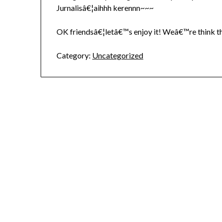
Jurnalisâ€¦aihhh kerennn~~~
OK friendsâ€¦letâ€™s enjoy it! Weâ€™re think
Category:
Uncategorized