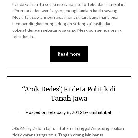
benda-benda itu selalu menghiasi toko-toko dan jalan-jalan,
diburu pria dan wanita yang mengidamkan kasih sayang.
Meski tak seorangpun bisa memastikan, bagaimana bisa
membandingkan bunga dengan setangkai kasih, dan
cokelat dengan sebatang sayang. Meskipun semua orang
tahu, kasih…
Read more
“Arok Dedes”, Kudeta Politik di
Tanah Jawa
Posted on
February 8, 2012
by
umihabibah
â€œMungkin kau lupa. Jatuhkan Tunggul Ametung seakan
tidak karena tanganmu. Tangan orang lain harus