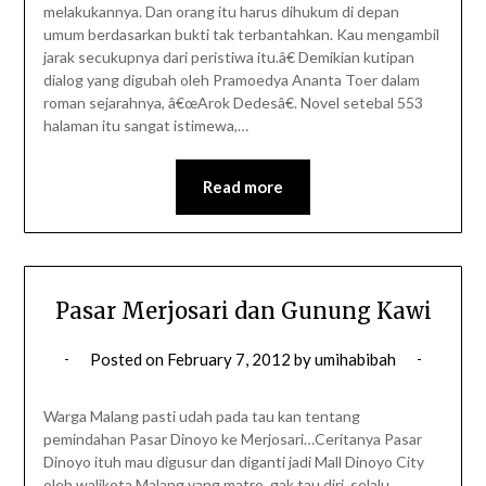
melakukannya. Dan orang itu harus dihukum di depan
umum berdasarkan bukti tak terbantahkan. Kau mengambil
jarak secukupnya dari peristiwa itu.â€ Demikian kutipan
dialog yang digubah oleh Pramoedya Ananta Toer dalam
roman sejarahnya, â€œArok Dedesâ€. Novel setebal 553
halaman itu sangat istimewa,…
Read more
Pasar Merjosari dan Gunung Kawi
Posted on
February 7, 2012
by
umihabibah
Warga Malang pasti udah pada tau kan tentang
pemindahan Pasar Dinoyo ke Merjosari…Ceritanya Pasar
Dinoyo ituh mau digusur dan diganti jadi Mall Dinoyo City
oleh walikota Malang yang matre, gak tau diri, selalu