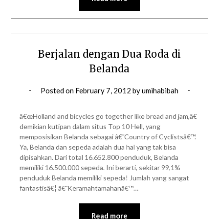
Berjalan dengan Dua Roda di
Belanda
Posted on
February 7, 2012
by
umihabibah
â€œHolland and bicycles go together like bread and jam,â€
demikian kutipan dalam situs Top 10 Hell, yang
memposisikan Belanda sebagai â€˜Country of Cyclistsâ€™.
Ya, Belanda dan sepeda adalah dua hal yang tak bisa
dipisahkan. Dari total 16.652.800 penduduk, Belanda
memiliki 16.500.000 sepeda. Ini berarti, sekitar 99,1%
penduduk Belanda memiliki sepeda! Jumlah yang sangat
fantastisâ€¦ â€˜Keramahtamahanâ€™…
Read more