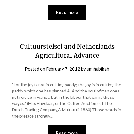
Read more
Cultuurstelsel and Netherlands
Agricultural Advance
Posted on
February 7, 2012
by
umihabibah
“For the joy is not in cutting paddy; the joy is in cutting the
paddy which one has planted.Â And the soul of man does
not rejoice in wages, but in the labour that earns those
wages.” (Max Havelaar; or the Coffee Auctions of The
Dutch Trading Company,Â Multatuli, 1860) Those words in
the preface strongly…
Read more