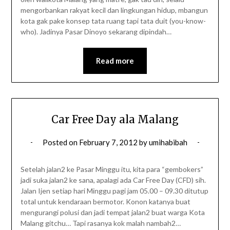
mengorbankan rakyat kecil dan lingkungan hidup, mbangun
kota gak pake konsep tata ruang tapi tata duit (you-know-
who). Jadinya Pasar Dinoyo sekarang dipindah…
Read more
Car Free Day ala Malang
Posted on
February 7, 2012
by
umihabibah
Setelah jalan2 ke Pasar Minggu itu, kita para “gembokers”
jadi suka jalan2 ke sana, apalagi ada Car Free Day (CFD) sih.
Jalan Ijen setiap hari Minggu pagi jam 05.00 – 09.30 ditutup
total untuk kendaraan bermotor. Konon katanya buat
mengurangi polusi dan jadi tempat jalan2 buat warga Kota
Malang gitchu… Tapi rasanya kok malah nambah2…