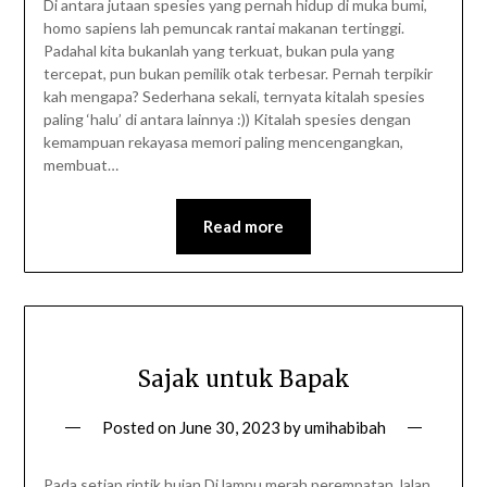
Di antara jutaan spesies yang pernah hidup di muka bumi,
homo sapiens lah pemuncak rantai makanan tertinggi.
Padahal kita bukanlah yang terkuat, bukan pula yang
tercepat, pun bukan pemilik otak terbesar. Pernah terpikir
kah mengapa? Sederhana sekali, ternyata kitalah spesies
paling ‘halu’ di antara lainnya :)) Kitalah spesies dengan
kemampuan rekayasa memori paling mencengangkan,
membuat…
Read more
Sajak untuk Bapak
Posted on
June 30, 2023
by
umihabibah
Pada setiap rintik hujan Di lampu merah perempatan Jalan