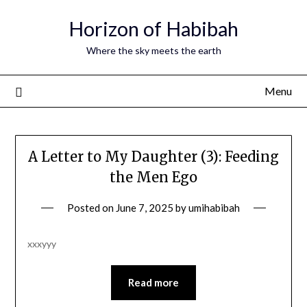
Horizon of Habibah
Where the sky meets the earth
Menu
A Letter to My Daughter (3): Feeding
the Men Ego
Posted on
June 7, 2025
by
umihabibah
xxxyyy
Read more