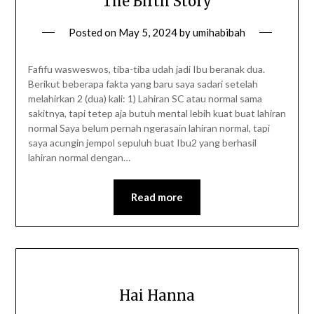
The Birth Story
Posted on
May 5, 2024
by
umihabibah
Fafifu wasweswos, tiba-tiba udah jadi Ibu beranak dua.
Berikut beberapa fakta yang baru saya sadari setelah
melahirkan 2 (dua) kali: 1) Lahiran SC atau normal sama
sakitnya, tapi tetep aja butuh mental lebih kuat buat lahiran
normal Saya belum pernah ngerasain lahiran normal, tapi
saya acungin jempol sepuluh buat Ibu2 yang berhasil
lahiran normal dengan…
Read more
Hai Hanna