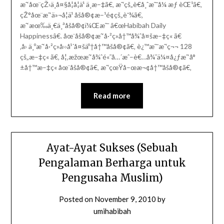
æˆ‘åœ¨çŽ›ä¸­å¤§å­¦å­¦ä¹ ä¸­æ–‡ã€‚ æˆ‘çš„è€å¸ˆæ˜¯å¼ æƒ èŒ¹ã€‚
çŽ°åœ¨æˆ‘ä»¬å­¦ä¹ åšå®¢æ–¹é¢çš„è¯¾ã€‚
æˆ‘æœ‰ä¸€ä¸ªåšå®¢ï¼Œæ˜¯ â€œHabibah Daily
Happinessâ€. åœ¨åšå®¢æˆ‘å·²ç»å†™å¾ˆå¤šæ–‡ç« ã€
‚å› ä¸ºæˆ‘å·²ç»å››å¹´å¤šäº†å†™åšå®¢ã€‚ è¿™æ˜¯æˆ‘ç¬¬ 128
çš„æ–‡ç« ã€‚ å¦‚æžœæˆ‘å¾ˆé«˜å…´æˆ–è€…å¾ˆä¼¤å¿ƒæˆ‘å°
±å†™æ–‡ç« åœ¨åšå®¢ã€‚ æˆ‘çœŸå–œæ¬¢å†™åšå®¢ã€‚
Read more
Ayat-Ayat Sukses (Sebuah
Pengalaman Berharga untuk
Pengusaha Muslim)
Posted on
November 9, 2010
by
umihabibah