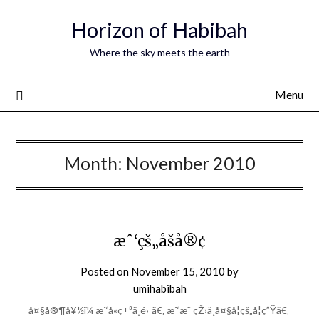
Horizon of Habibah
Where the sky meets the earth
Menu
Month:
November 2010
æˆ‘çš„åšå®¢
Posted on
November 15, 2010
by
umihabibah
å¤§å®¶å¥½ï¼ æˆ‘å«ç±³ä¸é›¨ã€‚ æˆ‘æ˜¯çŽ›ä¸­å¤§å­¦çš„å­¦ç”Ÿã€‚