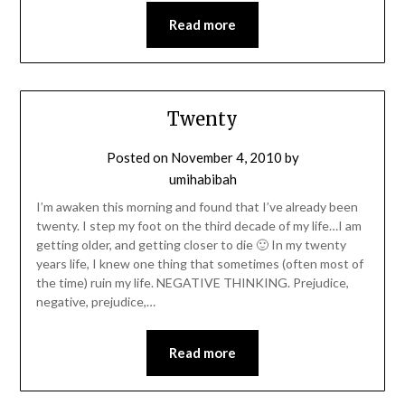
Read more
Twenty
Posted on
November 4, 2010
by
umihabibah
I’m awaken this morning and found that I’ve already been
twenty. I step my foot on the third decade of my life…I am
getting older, and getting closer to die 🙂 In my twenty
years life, I knew one thing that sometimes (often most of
the time) ruin my life. NEGATIVE THINKING. Prejudice,
negative, prejudice,…
Read more