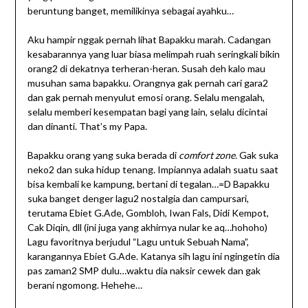
beruntung banget, memilikinya sebagai ayahku…
Aku hampir nggak pernah lihat Bapakku marah. Cadangan
kesabarannya yang luar biasa melimpah ruah seringkali bikin
orang2 di dekatnya terheran-heran. Susah deh kalo mau
musuhan sama bapakku. Orangnya gak pernah cari gara2
dan gak pernah menyulut emosi orang. Selalu mengalah,
selalu memberi kesempatan bagi yang lain, selalu dicintai
dan dinanti. That’s my Papa.
Bapakku orang yang suka berada di
comfort zone.
Gak suka
neko2 dan suka hidup tenang. Impiannya adalah suatu saat
bisa kembali ke kampung, bertani di tegalan…=D Bapakku
suka banget denger lagu2 nostalgia dan campursari,
terutama Ebiet G.Ade, Gombloh, Iwan Fals, Didi Kempot,
Cak Diqin, dll (ini juga yang akhirnya nular ke aq…hohoho)
Lagu favoritnya berjudul “Lagu untuk Sebuah Nama”,
karangannya Ebiet G.Ade. Katanya sih lagu ini ngingetin dia
pas zaman2 SMP dulu…waktu dia naksir cewek dan gak
berani ngomong. Hehehe…