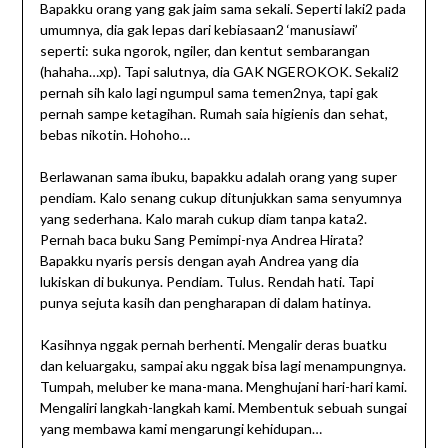
Bapakku orang yang gak jaim sama sekali. Seperti laki2 pada
umumnya, dia gak lepas dari kebiasaan2 ‘manusiawi’
seperti: suka ngorok, ngiler, dan kentut sembarangan
(hahaha…xp). Tapi salutnya, dia GAK NGEROKOK. Sekali2
pernah sih kalo lagi ngumpul sama temen2nya, tapi gak
pernah sampe ketagihan. Rumah saia higienis dan sehat,
bebas nikotin. Hohoho…
Berlawanan sama ibuku, bapakku adalah orang yang super
pendiam. Kalo senang cukup ditunjukkan sama senyumnya
yang sederhana. Kalo marah cukup diam tanpa kata2.
Pernah baca buku Sang Pemimpi-nya Andrea Hirata?
Bapakku nyaris persis dengan ayah Andrea yang dia
lukiskan di bukunya. Pendiam. Tulus. Rendah hati. Tapi
punya sejuta kasih dan pengharapan di dalam hatinya.
Kasihnya nggak pernah berhenti. Mengalir deras buatku
dan keluargaku, sampai aku nggak bisa lagi menampungnya.
Tumpah, meluber ke mana-mana. Menghujani hari-hari kami.
Mengaliri langkah-langkah kami. Membentuk sebuah sungai
yang membawa kami mengarungi kehidupan…