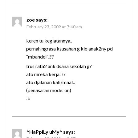
zoe
says:
February 23, 2009 at 7:40 am
keren tu kegiatannya..
pernah ngrasa ksusahan g klo anak2ny pd
“mbandel”..??
trus rata2 ank dsana sekolah g?
ato mreka kerja..??
ato djalanan kah?maaf..
(penasaran mode: on)
:b
^HaPpiLy uMy^
says: