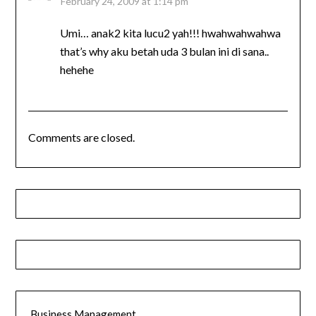
February 24, 2009 at 1:14 pm
Umi… anak2 kita lucu2 yah!!! hwahwahwahwa
that’s why aku betah uda 3 bulan ini di sana..
hehehe
Comments are closed.
Business Management