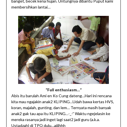
banget, becek kena hujan. Untungnya dibantu Puput kami
membersihkan lantai…
“Full enthusiasm…”
Abis itu barulah Ami en Ko Cung dateng…Hari ini rencana
kita mau ngajakin anak2 KLIPING…Udah bawa kertas HVS,
koran, majalah, gunting, dan lem… Ternyata masih banyak
anak2 gak tau apa itu KLIPING…-_-” Waktu ngejelasin ke
mereka rasanya jadi inget lagi saat2 jadi guru (a.k.a.
Ustadzah) di TPQ dulu…aiiihhh