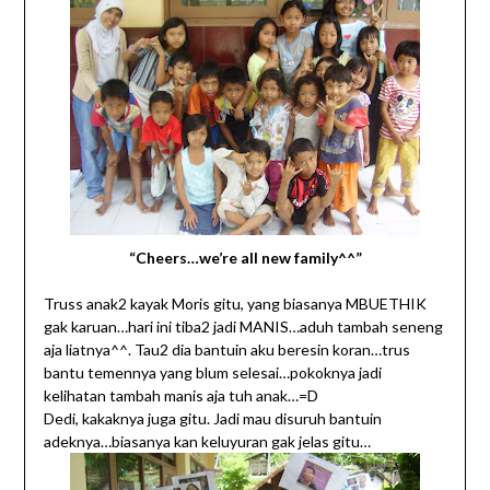
“Cheers…we’re all new family^^”
Truss anak2 kayak Moris gitu, yang biasanya MBUETHIK
gak karuan…hari ini tiba2 jadi MANIS…aduh tambah seneng
aja liatnya^^. Tau2 dia bantuin aku beresin koran…trus
bantu temennya yang blum selesai…pokoknya jadi
kelihatan tambah manis aja tuh anak…=D
Dedi, kakaknya juga gitu. Jadi mau disuruh bantuin
adeknya…biasanya kan keluyuran gak jelas gitu…