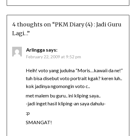
4 thoughts on “
PKM Diary (4) : Jadi Guru
Lagi…
”
Arlingga
says:
February 22, 2009 at 9:52 pm
Heih! voto yang judulna “Moris…kawaii da ne!”
tuh bisa disebut voto portrait kgak? keren luh..
kok jadinya ngomongin voto c..
met malem bu guru.. ini kliping saya..
-jadi inget hasil kliping-an saya dahulu-
:p
SMANGAT!