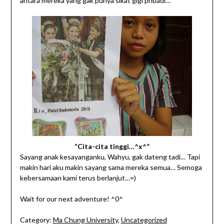
antara mereka yang gak punya sikat gigi pribadi…
“Cita-cita tinggi…^x^”
Sayang anak kesayanganku, Wahyu, gak dateng tadi… Tapi
makin hari aku makin sayang sama mereka semua… Semoga
kebersamaan kami terus berlanjut…=)
Wait for our next adventure! ^0^
Category:
Ma Chung University
,
Uncategorized