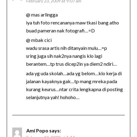
February 23, 2009 at 9:07 am
@ mas arlingga
iya tuh foto rencananya maw tkasi bang atho
buad pameran nak fotografi…=D
@ mbak cici
wadu srasa artis nih ditanyain mulu…=p
sring juga sih nak2nya nangis klo lagi
berantem…tp trus dicep2in ya diem2 ndiri…
ada yg uda skolah…ada yg belom…klo kerja di
jalanan kayaknya gak…tp mang mreka pada
kurang keurus…ntar crita lengkapna di posting
selanjutnya yah! hohoho…
Ami Popo
says: