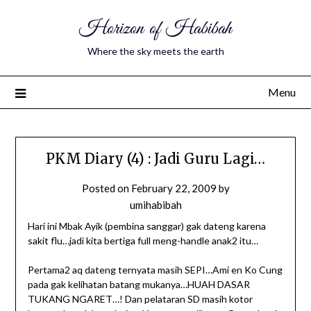
Horizon of Habibah
Where the sky meets the earth
Menu
PKM Diary (4) : Jadi Guru Lagi…
Posted on
February 22, 2009
by
umihabibah
Hari ini Mbak Ayik (pembina sanggar) gak dateng karena
sakit flu…jadi kita bertiga full meng-handle anak2 itu…
Pertama2 aq dateng ternyata masih SEPI…Ami en Ko Cung
pada gak kelihatan batang mukanya…HUAH DASAR
TUKANG NGARET…! Dan pelataran SD masih kotor