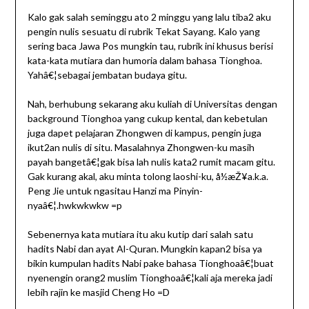
Kalo gak salah seminggu ato 2 minggu yang lalu tiba2 aku
pengin nulis sesuatu di rubrik Tekat Sayang. Kalo yang
sering baca Jawa Pos mungkin tau, rubrik ini khusus berisi
kata-kata mutiara dan humoria dalam bahasa Tionghoa.
Yahâ€¦sebagai jembatan budaya gitu.
Nah, berhubung sekarang aku kuliah di Universitas dengan
background Tionghoa yang cukup kental, dan kebetulan
juga dapet pelajaran Zhongwen di kampus, pengin juga
ikut2an nulis di situ. Masalahnya Zhongwen-ku masih
payah bangetâ€¦gak bisa lah nulis kata2 rumit macam gitu.
Gak kurang akal, aku minta tolong laoshi-ku, å½­æŽ¥a.k.a.
Peng Jie untuk ngasitau Hanzi ma Pinyin-
nyaâ€¦.hwkwkwkw =p
Sebenernya kata mutiara itu aku kutip dari salah satu
hadits Nabi dan ayat Al-Quran. Mungkin kapan2 bisa ya
bikin kumpulan hadits Nabi pake bahasa Tionghoaâ€¦buat
nyenengin orang2 muslim Tionghoaâ€¦kali aja mereka jadi
lebih rajin ke masjid Cheng Ho =D