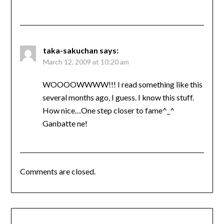
taka-sakuchan
says:
March 12, 2009 at 10:20 am
WOOOOWWWW!!! I read something like this
several months ago, I guess. I know this stuff.
How nice…One step closer to fame^_^
Ganbatte ne!
Comments are closed.