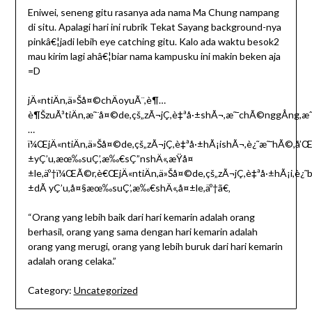
Eniwei, seneng gitu rasanya ada nama Ma Chung nampang
di situ. Apalagi hari ini rubrik Tekat Sayang background-nya
pinkâ€¦jadi lebih eye catching gitu. Kalo ada waktu besok2
mau kirim lagi ahâ€¦biar nama kampusku ini makin beken aja
=D
jÄ«ntiÄn,ä»Šå¤©chÄoyuÃ¨,è¶…
è¶ŠzuÃ³tiÄn,æ˜¨å¤©de,çš„zÃ¬jÇ,è‡ªå·±shÃ¬,æ˜¯chÃ©nggÅng,æˆ
…
ï¼ŒjÄ«ntiÄn,ä»Šå¤©de,çš„zÃ¬jÇ,è‡ªå·±hÃ¡ishÃ¬,è¿˜æ˜¯hÃ©,å’Œzu
±yÇ’u,æœ‰suÇ’,æ‰€sÇ”nshÄ«,æŸå¤
±le,äº†ï¼ŒÃ©r,è€ŒjÄ«ntiÄn,ä»Šå¤©de,çš„zÃ¬jÇ,è‡ªå·±hÃ¡i,è¿˜bÃ¹r
±dÃ yÇ’u,å¤§æœ‰suÇ’,æ‰€shÄ«,å¤±le,äº†ã€‚
“Orang yang lebih baik dari hari kemarin adalah orang
berhasil, orang yang sama dengan hari kemarin adalah
orang yang merugi, orang yang lebih buruk dari hari kemarin
adalah orang celaka.”
Category:
Uncategorized