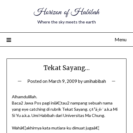
Horizon of Habibah
Where the sky meets the earth
Menu
Tekat Sayang…
Posted on
March 9, 2009
by
umihabibah
Alhamdulillah.
Baca2 Jawa Pos pagi iniâ€¦tau2 nampang sebuah nama
yang eye catching di rubrik Tekat Sayang. ç±³ä¸é›¨ a.k.a Mi
Si Yu a.k.a. Umi Habibah dari Universitas Ma Chung.
Wahâ€¦akhirnya kata mutiara-ku dimuat jugaâ€¦