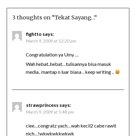
3 thoughts on “
Tekat Sayang…
”
fightto
says:
March 9, 2009 at 12:20 pm
Congratulation ya Umy …
Wah hebat..hebat…tulisannya bisa masuk
media.. mantap n luar biasa .. keep writing ..
strawprincess
says:
March 9, 2009 at 5:48 pm
ciee…congratz yach…wah kecil2 cabe rawit
nich…!wkwkwkkwkwk