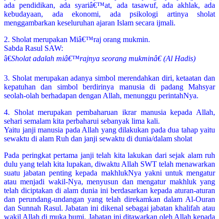
ada pendidikan, ada syariâ€™at, ada tasawuf, ada akhlak, ada
kebudayaan, ada ekonomi, ada psikologi artinya sholat
menggambarkan keseluruhan ajaran Islam secara ijmali.
2. Sholat merupakan Miâ€™raj orang mukmin.
Sabda Rasul SAW:
â€
Sholat adalah miâ€™rajnya seorang mukminâ€ (Al Hadis)
3. Sholat merupakan adanya simbol merendahkan diri, ketaatan dan
kepatuhan dan simbol berdirinya manusia di padang Mahsyar
seolah-olah berhadapan dengan Allah, menunggu perintahNya.
4. Sholat merupakan pembaharuan ikrar manusia kepada Allah,
sehari semalam kita perbaharui sebanyak lima kali.
Yaitu janji manusia pada Allah yang dilakukan pada dua tahap yaitu
sewaktu di alam Ruh dan janji sewaktu di dunia/dalam sholat
Pada peringkat pertama janji telah kita lakukan dari sejak alam ruh
dulu yang telah kita lupakan, diwaktu Allah SWT telah menawarkan
suatu jabatan penting kepada makhlukNya yakni untuk mengatur
atau menjadi wakil-Nya, menyusun dan mengatur makhluk yang
telah diciptakan di alam dunia ini berdasarkan kepada aturan-aturan
dan perundang-undangan yang telah direkamkan dalam Al-Ouran
dan Sunnah Rasul. Jabatan ini dikenal sebagai jabatan khalifah atau
wakil Allah di muka bumi. Jabatan ini ditawarkan oleh Allah kepada