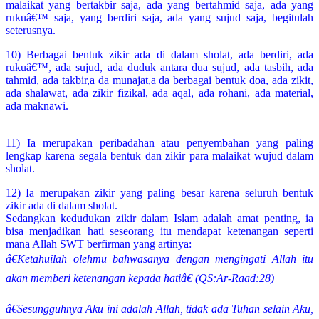
malaikat yang bertakbir saja, ada yang bertahmid saja, ada yang
rukuâ€™ saja, yang berdiri saja, ada yang sujud saja, begitulah
seterusnya.
10) Berbagai bentuk zikir ada di dalam sholat, ada berdiri, ada
rukuâ€™, ada sujud, ada duduk antara dua sujud, ada tasbih, ada
tahmid, ada takbir,a da munajat,a da berbagai bentuk doa, ada zikit,
ada shalawat, ada zikir fizikal, ada aqal, ada rohani, ada material,
ada maknawi.
11) Ia merupakan peribadahan atau penyembahan yang paling
lengkap karena segala bentuk dan zikir para malaikat wujud dalam
sholat.
12) Ia merupakan zikir yang paling besar karena seluruh bentuk
zikir ada di dalam sholat.
Sedangkan kedudukan zikir dalam Islam adalah amat penting, ia
bisa menjadikan hati seseorang itu mendapat ketenangan seperti
mana Allah SWT berfirman yang artinya:
â€Ketahuilah olehmu bahwasanya dengan mengingati Allah itu
akan memberi ketenangan kepada hatiâ€ (QS:Ar-Raad:28)
â€Sesungguhnya Aku ini adalah Allah, tidak ada Tuhan selain Aku,