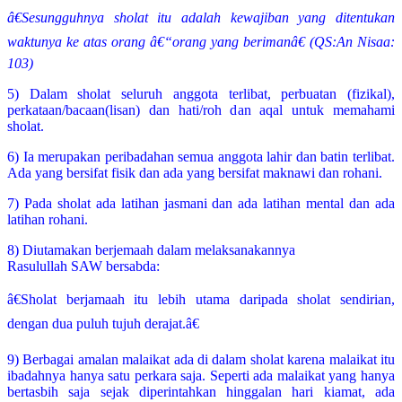
â€Sesungguhnya sholat itu adalah kewajiban yang ditentukan
waktunya ke atas orang â€“orang yang berimanâ€ (QS:An Nisaa:
103)
5) Dalam sholat seluruh anggota terlibat, perbuatan (fizikal),
perkataan/bacaan(lisan) dan hati/roh dan aqal untuk memahami
sholat.
6) Ia merupakan peribadahan semua anggota lahir dan batin terlibat.
Ada yang bersifat fisik dan ada yang bersifat maknawi dan rohani.
7) Pada sholat ada latihan jasmani dan ada latihan mental dan ada
latihan rohani.
8) Diutamakan berjemaah dalam melaksanakannya
Rasulullah SAW bersabda:
â€Sholat berjamaah itu lebih utama daripada sholat sendirian,
dengan dua puluh tujuh derajat.â€
9) Berbagai amalan malaikat ada di dalam sholat karena malaikat itu
ibadahnya hanya satu perkara saja. Seperti ada malaikat yang hanya
bertasbih saja sejak diperintahkan hinggalan hari kiamat, ada