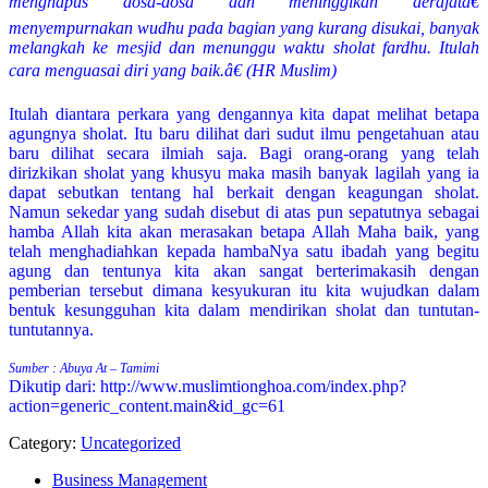
menghapus dosa-dosa dan meninggikan derajatâ€
menyempurnakan wudhu pada bagian yang kurang disukai, banyak
melangkah ke mesjid dan menunggu waktu sholat fardhu. Itulah
cara menguasai diri yang baik.â€ (HR Muslim)
Itulah diantara perkara yang dengannya kita dapat melihat betapa
agungnya sholat. Itu baru dilihat dari sudut ilmu pengetahuan atau
baru dilihat secara ilmiah saja. Bagi orang-orang yang telah
dirizkikan sholat yang khusyu maka masih banyak lagilah yang ia
dapat sebutkan tentang hal berkait dengan keagungan sholat.
Namun sekedar yang sudah disebut di atas pun sepatutnya sebagai
hamba Allah kita akan merasakan betapa Allah Maha baik, yang
telah menghadiahkan kepada hambaNya satu ibadah yang begitu
agung dan tentunya kita akan sangat berterimakasih dengan
pemberian tersebut dimana kesyukuran itu kita wujudkan dalam
bentuk kesungguhan kita dalam mendirikan sholat dan tuntutan-
tuntutannya.
Sumber : Abuya At – Tamimi
Dikutip dari: http://www.muslimtionghoa.com/index.php?
action=generic_content.main&id_gc=61
Category:
Uncategorized
Business Management