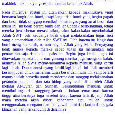
makhluk-makhluk yang sesuai menurut kehendak Allah.
Pada mulanya jabatan ini ditawarkan kepada makhluknya yang
bernama langit dan bumi, tetapi langit dan bumi yang begitu gagah
dan besar tidak sanggup memikul beban tugas yang amat besar dan
mulia ini. Ini tidak berarti bumi dan langit tidak berkeinginan, tetapi
mereka benar-benar merasa takut, takut kalau-kalau mendurhakai
Allah SWT, bila keduanya tidak dapat melaksanakan tugas suci
yang diamanahkan oleh Allah SWT ini. Oleh karena itu langit dan
bumi mengaku kalah, namun begitu Allah yang Maha Penyayang
tidak murka kepada mereka sebab tugas itu merupakan satu
penawaran saja dan bukan paksaan. Begitu juga ketika tugas ini
ditawarkan kepada bumi dan gunung mereka juga mengaku kalah,
akhirnya Allah SWT menawarkannya kepada manusia yang kerdil
lagi lemah. Dan manusia yang kerdil lagi lemah ini telah memberi
kesanggupan untuk menerima tugas besar dan mulia ini, yang berarti
manusia telah bersedia untuk menderma dan sanggup melaksanakan
peraturan-peraturan dan tata hidup yang telah diatur oleh Allah
melalui Al-Quran dan Sunnah. Kesungguhan manusia untuk
memikul tugas dan tanggung jawab ini bukan semata-mata karena
tinggi atau beratnya tuga tersebut tetapi karena tertarik janji Allah
maka mereka akan diberi kebenaran atau tauliah untuk
menggunakan, mengatur dan mengawal bumi dan lautan dan segala
khazanah yang terkandung di dalamnya,