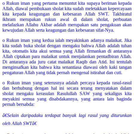
o Rukun iman yang pertama menuntut kita supaya beriman kepada
Allah, diawal pembukaan sholat kita sudah meletakkan kepercayaan
kita kepada keagungan dan kebesaran Allah SWT. Takbiratul
ikhram merupakan rukun awal di dalam sholat, perbuatan
melafazkan Allahu Akbar adalah merupakan satu pengakuan akan
kewujudan Allah serta keagungan dan kebesaran sifat-Nya.
o Rukun iman yang kedua ialah meyakinkan adanya malaikat. Jika
kita sudah buka sholat dengan mengaku bahwa Allah adalah tuhan
kita, otomatis kita akui semua yang Allah firmankan di antaranya
Allah ciptakan para malaikat untuk menjalankan pentadbiran Allah.
Di antaranya ada juru catat malaikat Raqib dan Atid. Ini tentulah
menginsafkan kita bahwa kita senantiasa diawasi oleh kaki tangan
pengaturan Allah yang tidak pernah mengenal istirahat dan cuti.
o Rukun iman yang seterusnya adalah percaya kepada rasul-rasul
dan berhubung dengan hal ini secara terang menyatakan dalam
sholat mengaku kerasulan Rasulullah SAW yang sekaligus kita
meyakini semua yang disabdakannya, yang antara lain baginda
pernah bersabda:
â€Selain daripadaku terdapat banyak lagi rasul yang diturunkan
oleh Allah SWTâ€