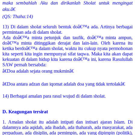
maka sembahlah Aku dan dirikanlah Sholat untuk mengingat
aku.â€
(QS: Thaha:14)
13) Di dalam sholat seluruh bentuk doâ€™a ada. Artinya berbagai
permintaan ada di dalam sholat.
Ada doâ€™a minta petunjuk dan taufik, doâ€™a minta ampun,
doâ€™a minta ditinggikan derajat dan lain-lain. Oleh karena itu
ketika berdoâ€™a dalam sholat, waktu itu cukup nyata permohonan
kita seperti kita ingin mempunyai sifat taqwa. Maka kita akan dapat
kekuatan di dalam hidup kita karena doâ€™a ini, karena Rasulullah
SAW pernah bersabda:
â€Doa adalah sejata orang mukminâ€
â€Doa antara adzan dan iqomat adalah doa yang tidak tertolakâ€
14) Berbagai amalan para rasul wujud di dalam sholat.
D. Keagungan tersirat
1. Amalan sholat itu adalah intipati dan intisari ajaran Islam. Di
dalamnya ada aqidah, ada ibadah, ada thaharah, ada masyarakat, ada
perpaduan, ada disiplin, ada pemimpin, ada yang dipimpin (politik),