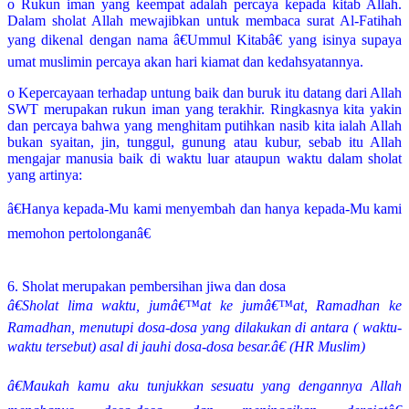
o Rukun iman yang keempat adalah percaya kepada kitab Allah.
Dalam sholat Allah mewajibkan untuk membaca surat Al-Fatihah
yang dikenal dengan nama â€Ummul Kitabâ€ yang isinya supaya
umat muslimin percaya akan hari kiamat dan kedahsyatannya.
o Kepercayaan terhadap untung baik dan buruk itu datang dari Allah
SWT merupakan rukun iman yang terakhir. Ringkasnya kita yakin
dan percaya bahwa yang menghitam putihkan nasib kita ialah Allah
bukan syaitan, jin, tunggul, gunung atau kubur, sebab itu Allah
mengajar manusia baik di waktu luar ataupun waktu dalam sholat
yang artinya:
â€Hanya kepada-Mu kami menyembah dan hanya kepada-Mu kami
memohon pertolonganâ€
6. Sholat merupakan pembersihan jiwa dan dosa
â€Sholat lima waktu, jumâ€™at ke jumâ€™at, Ramadhan ke
Ramadhan, menutupi dosa-dosa yang dilakukan di antara ( waktu-
waktu tersebut) asal di jauhi dosa-dosa besar.â€ (HR Muslim)
â€Maukah kamu aku tunjukkan sesuatu yang dengannya Allah