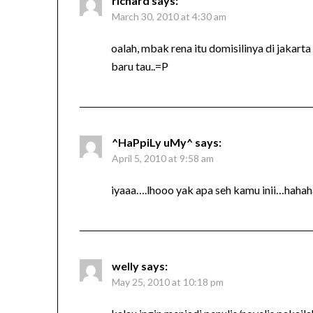
richard
says:
March 30, 2010 at 4:30 am
oalah, mbak rena itu domisilinya di jakarta 
baru tau..=P
^HaPpiLy uMy^
says:
April 5, 2010 at 9:58 am
iyaaa….lhooo yak apa seh kamu inii…hahah
welly
says:
May 25, 2010 at 10:18 pm