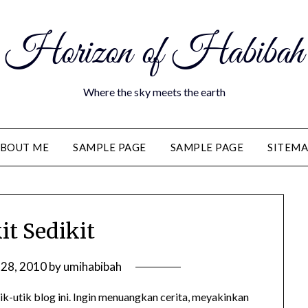
Horizon of Habibah
Where the sky meets the earth
BOUT ME
SAMPLE PAGE
SAMPLE PAGE
SITEM
it Sedikit
 28, 2010
by
umihabibah
tik-utik blog ini. Ingin menuangkan cerita, meyakinkan