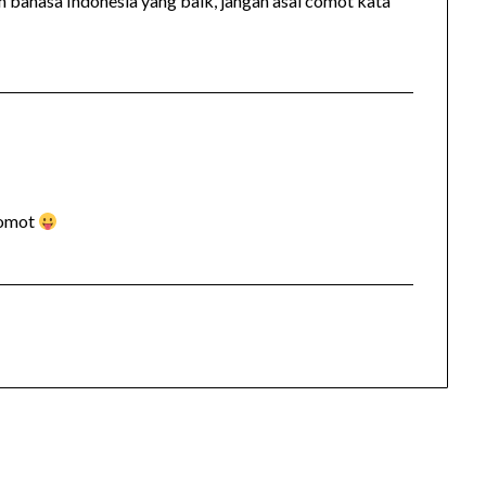
ah bahasa Indonesia yang baik, jangan asal comot kata
comot