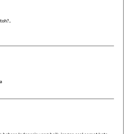
toh?..
a