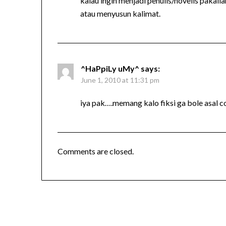
kalau ingin menjadi penulis/novelis pakail
atau menyusun kalimat.
^HaPpiLy uMy^
says:
June 1, 2010 at 11:31 pm
iya pak….memang kalo fiksi ga bole asal 
Comments are closed.