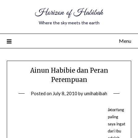
Horizon of Habibah
Where the sky meets the earth
Menu
Ainun Habibie dan Peran
Perempuan
Posted on
July 8, 2010
by
umihabibah
â€œYang
paling
saya ingat
dari Ibu