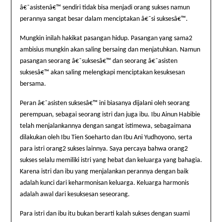
â€˜asistenâ€™ sendiri tidak bisa menjadi orang sukses namun
perannya sangat besar dalam menciptakan â€˜si suksesâ€™.
Mungkin inilah hakikat pasangan hidup. Pasangan yang sama2
ambisius mungkin akan saling bersaing dan menjatuhkan. Namun
pasangan seorang â€˜suksesâ€™ dan seorang â€˜asisten
suksesâ€™ akan saling melengkapi menciptakan kesuksesan
bersama.
Peran â€˜asisten suksesâ€™ ini biasanya dijalani oleh seorang
perempuan, sebagai seorang istri dan juga ibu. Ibu Ainun Habibie
telah menjalankannya dengan sangat istimewa, sebagaimana
dilakukan oleh Ibu Tien Soeharto dan Ibu Ani Yudhoyono, serta
para istri orang2 sukses lainnya. Saya percaya bahwa orang2
sukses selalu memiliki istri yang hebat dan keluarga yang bahagia.
Karena istri dan ibu yang menjalankan perannya dengan baik
adalah kunci dari keharmonisan keluarga. Keluarga harmonis
adalah awal dari kesuksesan seseorang.
Para
istri dan ibu itu bukan berarti kalah sukses dengan suami