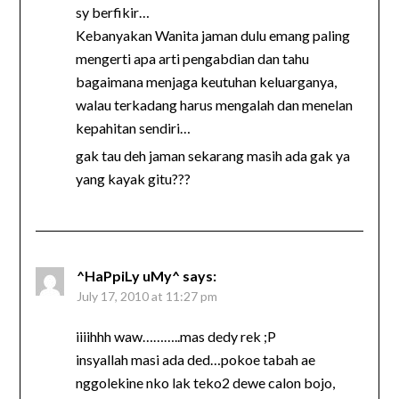
sy berfikir…
Kebanyakan Wanita jaman dulu emang paling
mengerti apa arti pengabdian dan tahu
bagaimana menjaga keutuhan keluarganya,
walau terkadang harus mengalah dan menelan
kepahitan sendiri…
gak tau deh jaman sekarang masih ada gak ya
yang kayak gitu???
^HaPpiLy uMy^
says:
July 17, 2010 at 11:27 pm
iiiihhh waw………..mas dedy rek ;P
insyallah masi ada ded…pokoe tabah ae
nggolekine nko lak teko2 dewe calon bojo,