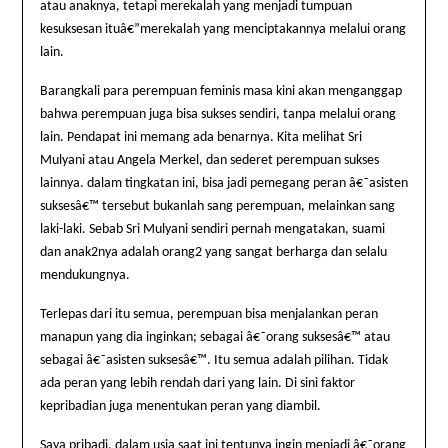
atau anaknya, tetapi merekalah yang menjadi tumpuan
kesuksesan ituâ€”merekalah yang menciptakannya melalui orang
lain.
Barangkali para perempuan feminis masa kini akan menganggap
bahwa perempuan juga bisa sukses sendiri, tanpa melalui orang
lain. Pendapat ini memang ada benarnya. Kita melihat Sri
Mulyani atau Angela Merkel, dan sederet perempuan sukses
lainnya. dalam tingkatan ini, bisa jadi pemegang peran â€˜asisten
suksesâ€™ tersebut bukanlah sang perempuan, melainkan sang
laki-laki. Sebab Sri Mulyani sendiri pernah mengatakan, suami
dan anak2nya adalah orang2 yang sangat berharga dan selalu
mendukungnya.
Terlepas dari itu semua, perempuan bisa menjalankan peran
manapun yang dia inginkan; sebagai â€˜orang suksesâ€™ atau
sebagai â€˜asisten suksesâ€™. Itu semua adalah pilihan. Tidak
ada peran yang lebih rendah dari yang lain. Di sini faktor
kepribadian juga menentukan peran yang diambil.
Saya pribadi, dalam usia saat ini tentunya ingin menjadi â€˜orang