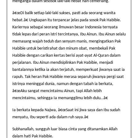
menganga dalam sesosok laki-laki hebat nan cemerlang.
â€œDi balik setiap laki-laki sukses, pasti ada seorang wanita
hebat.â€ Ungkapan itu terpancar jelas pada sosok Pak Habibie.
Kariernya sebagai seorang ilmuwan besar
Indonesia
ternyata
tidak lepas dari peran istri tercintanya, Ibu Ainun. Ibu Ainun selalu
memasang wajah teduh dan senyum manis, mengingatkan Pak
Habibie untuk beristirahat dan minum obat, membekali Pak
Habibie dengan carikan kertas berisi ayat-ayat Al-Quran dalam
perjalanan. Ibu Ainun mendisiplinkan Pak Habibie, menjadi
bantalannya ketika ia akan terjatuh, memperkuat jiwanya saat ia
rapuh. Tak heran Pak Habibie merasa separuh jiwanya pergi saat
istrinya meninggal dunia, namun dengan tabah ia berkata,
â€œAku sangat mencintaimu Ainun, tapi Allah lebih
mencintaimu, sehingga Ia memanggilmu lebih dulu…â€
Ia berkata kepada Najwa, â€œSaat ini jiwa saya dan Ibu sudah
menyatu, Ibu seperti ada dalam ruh saya.â€
Subhanallah, sungguh luar biasa cinta yang ditanamkan Allah
dalam hati Pak Habibie.