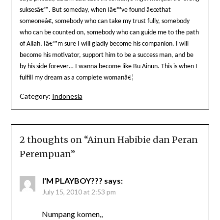
suksesâ€™. But someday, when Iâ€™ve found â€œthat
someoneâ€, somebody who can take my trust fully, somebody
who can be counted on, somebody who can guide me to the path
of Allah, Iâ€™m sure I will gladly become his companion. I will
become his motivator, support him to be a success man, and be
by his side forever… I wanna become like Bu Ainun. This is when I
fulfill my dream as a complete womanâ€¦
Category:
Indonesia
2 thoughts on “
Ainun Habibie dan Peran
Perempuan
”
I'M PLAYBOY???
says:
July 15, 2010 at 2:53 pm
Numpang komen,,