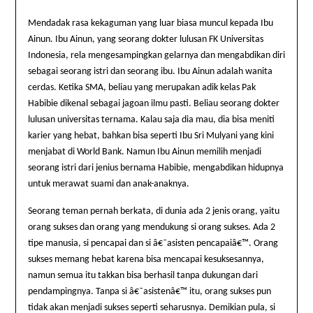
Mendadak rasa kekaguman yang luar biasa muncul kepada Ibu
Ainun. Ibu Ainun, yang seorang dokter lulusan FK Universitas
Indonesia
, rela mengesampingkan gelarnya dan mengabdikan diri
sebagai seorang istri dan seorang ibu. Ibu Ainun adalah wanita
cerdas. Ketika SMA, beliau yang merupakan adik kelas Pak
Habibie dikenal sebagai jagoan ilmu pasti. Beliau seorang dokter
lulusan universitas ternama. Kalau saja dia mau, dia bisa meniti
karier yang hebat, bahkan bisa seperti Ibu Sri Mulyani yang kini
menjabat di World Bank. Namun Ibu Ainun memilih menjadi
seorang istri dari jenius bernama Habibie, mengabdikan hidupnya
untuk merawat suami dan anak-anaknya.
Seorang teman pernah berkata, di dunia ada 2 jenis orang, yaitu
orang sukses dan orang yang mendukung si orang sukses.
Ada
2
tipe manusia, si pencapai dan si â€˜asisten pencapaiâ€™. Orang
sukses memang hebat karena bisa mencapai kesuksesannya,
namun semua itu takkan bisa berhasil tanpa dukungan dari
pendampingnya. Tanpa si â€˜asistenâ€™ itu, orang sukses pun
tidak akan menjadi sukses seperti seharusnya. Demikian pula, si