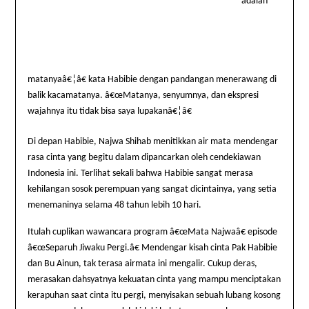
adalah
matanyaâ€¦â€ kata Habibie dengan pandangan menerawang di
balik kacamatanya. â€œMatanya, senyumnya, dan ekspresi
wajahnya itu tidak bisa saya lupakanâ€¦â€
Di depan Habibie, Najwa Shihab menitikkan air mata mendengar
rasa cinta yang begitu dalam dipancarkan oleh cendekiawan
Indonesia
ini. Terlihat sekali bahwa Habibie sangat merasa
kehilangan sosok perempuan yang sangat dicintainya, yang setia
menemaninya selama 48 tahun lebih 10 hari.
Itulah cuplikan wawancara program â€œMata Najwaâ€ episode
â€œSeparuh Jiwaku Pergi.â€ Mendengar kisah cinta Pak Habibie
dan Bu Ainun, tak terasa airmata ini mengalir. Cukup deras,
merasakan dahsyatnya kekuatan cinta yang mampu menciptakan
kerapuhan saat cinta itu pergi, menyisakan sebuah lubang kosong