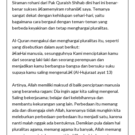
Siraman rohani dari Pak Quraish Shihab dini hari ini benar-
benar sukses â€œmenyiram rohaniâ€ saya. Temanya
sangat dekat dengan kehidupan sehari-hari, yaitu
bagaimana cara bergaul dengan teman-teman yang
berbeda keyakinan dan tetap menghargai pluralitas.
Al-Quran mengakui dan menghargai pluralitas itu, seperti
yang disebutkan dalam ayat berikut:
â€œHai manusia, sesungguhnya Kami menciptakan kamu
dari seorang laki-laki dan seorang perempuan dan
menjadikan kamu berbangsa-bangsa dan bersuku-suku
supaya kamu saling mengenal.â€ (Al-Hujuraat ayat 13)
Artinya, Allah memiliki maksud di balik penciptaan manusia
yang beraneka ragam: Dia ingin agar kita saling mengenal.
Saling bekerjasama; belajar dari kelebihannya dan
membantu kekurangan yang lain. Perbedaan itu memang
ada dan disengaja oleh Allah, karenanya tidak mungkin kita
meleburkan perbedaan-perbedaan itu menjadi satu, karena
nanti malah nggak ada bentuknya. Demikian pula dalam hal
pluralitas agama, memang agama itu banyak, Allah memang