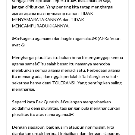
sengaja menciptakan seperti ituâ€”maka biarkan saja,
jangan diributkan. Yang penting kita tetap menghargai
ajaran agama masing-masing namun TIDAK
MENYAMARATAKANNYA dan TIDAK
MENCAMPURADUKKANNYA.
â€œBagimu agamamu dan bagiku agamaku.â€ (Al-Kafiruun
ayat 6)
Menghargai pluralitas itu bukan berarti menganggap semua
agama samaâ€”itu salah besar, itu namanya mencoba
meleburkan semua agama menjadi satu. Perbedaan agama
itu memang ada, dan nggak perlulah kita hilangkan sekat-
sekatnya hanya demi TOLERANSI. Yang penting kan saling
menghargai.
Seperti kata Pak Quraish, â€œJangan mengorbankan
aqidahmu demi pluralitas, tapi jangan pula menghancurkan
pluralitas itu atas nama agama.â€
Dengan siapapun, baik muslim ataupun nonmuslim, kita
dianjurkan untuk berbuat kebajikan, dan dengan siapapun,