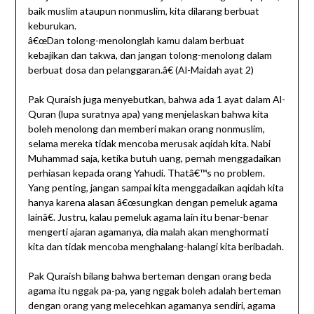
baik muslim ataupun nonmuslim, kita dilarang berbuat
keburukan.
â€œDan tolong-menolonglah kamu dalam berbuat
kebajikan dan takwa, dan jangan tolong-menolong dalam
berbuat dosa dan pelanggaran.â€ (Al-Maidah ayat 2)
Pak Quraish juga menyebutkan, bahwa ada 1 ayat dalam Al-
Quran (lupa suratnya apa) yang menjelaskan bahwa kita
boleh menolong dan memberi makan orang nonmuslim,
selama mereka tidak mencoba merusak aqidah kita. Nabi
Muhammad saja, ketika butuh uang, pernah menggadaikan
perhiasan kepada orang Yahudi. Thatâ€™s no problem.
Yang penting, jangan sampai kita menggadaikan aqidah kita
hanya karena alasan â€œsungkan dengan pemeluk agama
lainâ€. Justru, kalau pemeluk agama lain itu benar-benar
mengerti ajaran agamanya, dia malah akan menghormati
kita dan tidak mencoba menghalang-halangi kita beribadah.
Pak Quraish bilang bahwa berteman dengan orang beda
agama itu nggak pa-pa, yang nggak boleh adalah berteman
dengan orang yang melecehkan agamanya sendiri, agama