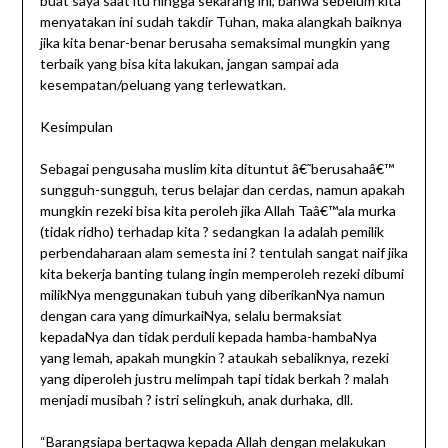
buat saya saat itu hingga sekarang ini, bahwa sebelum kita
menyatakan ini sudah takdir Tuhan, maka alangkah baiknya
jika kita benar-benar berusaha semaksimal mungkin yang
terbaik yang bisa kita lakukan, jangan sampai ada
kesempatan/peluang yang terlewatkan.
Kesimpulan
Sebagai pengusaha muslim kita dituntut â€˜berusahaâ€™
sungguh-sungguh, terus belajar dan cerdas, namun apakah
mungkin rezeki bisa kita peroleh jika Allah Taâ€™ala murka
(tidak ridho) terhadap kita ? sedangkan Ia adalah pemilik
perbendaharaan alam semesta ini ? tentulah sangat naif jika
kita bekerja banting tulang ingin memperoleh rezeki dibumi
milikNya menggunakan tubuh yang diberikanNya namun
dengan cara yang dimurkaiNya, selalu bermaksiat
kepadaNya dan tidak perduli kepada hamba-hambaNya
yang lemah, apakah mungkin ? ataukah sebaliknya, rezeki
yang diperoleh justru melimpah tapi tidak berkah ? malah
menjadi musibah ? istri selingkuh, anak durhaka, dll.
“Barangsiapa bertaqwa kepada Allah dengan melakukan