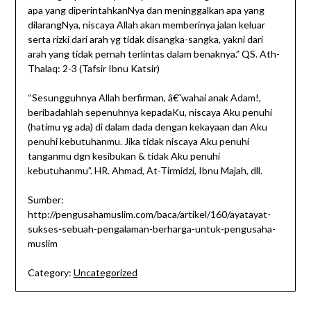
apa yang diperintahkanNya dan meninggalkan apa yang
dilarangNya, niscaya Allah akan memberinya jalan keluar
serta rizki dari arah yg tidak disangka-sangka, yakni dari
arah yang tidak pernah terlintas dalam benaknya.” QS. Ath-
Thalaq: 2-3 (Tafsir Ibnu Katsir)
“Sesungguhnya Allah berfirman, â€˜wahai anak Adam!,
beribadahlah sepenuhnya kepadaKu, niscaya Aku penuhi
(hatimu yg ada) di dalam dada dengan kekayaan dan Aku
penuhi kebutuhanmu. Jika tidak niscaya Aku penuhi
tanganmu dgn kesibukan & tidak Aku penuhi
kebutuhanmu”. HR. Ahmad, At-Tirmidzi, Ibnu Majah, dll.
Sumber:
http://pengusahamuslim.com/baca/artikel/160/ayatayat-
sukses-sebuah-pengalaman-berharga-untuk-pengusaha-
muslim
Category:
Uncategorized