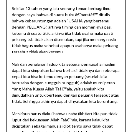
Sekitar 13 tahun yang lalu seorang teman berbagi ilmu
dengan saya, bahwa di suatu buku â€˜baratâ€™ ditulis
bahwa keberuntungan adalah “USAHA yang bertemu
dengan PELUANG”, artinya timing dan momen-nya pas,
ketemu di suatu titik, artinya jika tidak usaha maka pasti
peluang tsb tidak akan ditemukan, tapi jika memang nasib
tidak bagus maka sehebat apapun usahanya maka peluang
tersebut tidak akan ketemu.
Nah dari perjalanan hidup kita sebagai pengusaha muslim
dapat kita simpulkan bahwa berhasil tidaknya dan seberapa
cepat kita bisa ketemu dengan peluang (setelah kita
berusaha dengan sungguh-sungguh) adalah murni peran
Yang Maha Kuasa Allah Taâ€™ala, yaitu apakah kita
dimudahkan untuk bertemu dengan peluang tersebut atau
tidak. Sehingga akhirnya dapat dinyatakan kita beruntung.
Meskipun harus diakui bahwa usaha (ikhtiar) kita pun tidak
luput dari kekuasaan Allah Taâ€™ala, karena kalau kita
diciptakan sebagai manusia idiot tentu saya tidak dapat