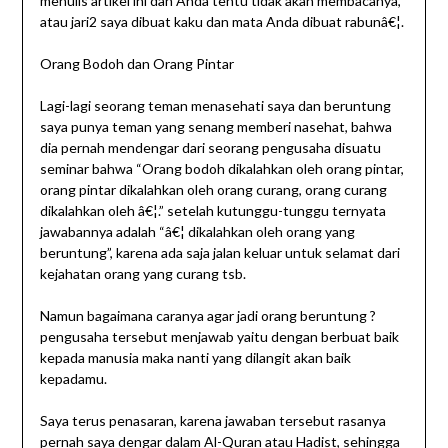
menulis artikel ini dan Anda tentu tidak akan membacanya,
atau jari2 saya dibuat kaku dan mata Anda dibuat rabunâ€¦.
Orang Bodoh dan Orang Pintar
Lagi-lagi seorang teman menasehati saya dan beruntung
saya punya teman yang senang memberi nasehat, bahwa
dia pernah mendengar dari seorang pengusaha disuatu
seminar bahwa “Orang bodoh dikalahkan oleh orang pintar,
orang pintar dikalahkan oleh orang curang, orang curang
dikalahkan oleh â€¦.” setelah kutunggu-tunggu ternyata
jawabannya adalah “â€¦ dikalahkan oleh orang yang
beruntung”, karena ada saja jalan keluar untuk selamat dari
kejahatan orang yang curang tsb.
Namun bagaimana caranya agar jadi orang beruntung ?
pengusaha tersebut menjawab yaitu dengan berbuat baik
kepada manusia maka nanti yang dilangit akan baik
kepadamu.
Saya terus penasaran, karena jawaban tersebut rasanya
pernah saya dengar dalam Al-Quran atau Hadist, sehingga