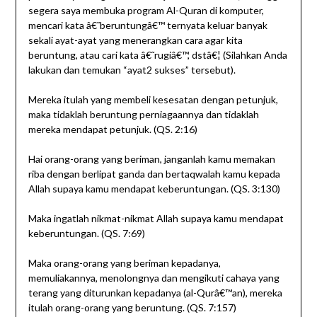
segera saya membuka program Al-Quran di komputer,
mencari kata â€˜beruntungâ€™ ternyata keluar banyak
sekali ayat-ayat yang menerangkan cara agar kita
beruntung, atau cari kata â€˜rugiâ€™, dstâ€¦ (Silahkan Anda
lakukan dan temukan “ayat2 sukses” tersebut).
Mereka itulah yang membeli kesesatan dengan petunjuk,
maka tidaklah beruntung perniagaannya dan tidaklah
mereka mendapat petunjuk. (QS. 2:16)
Hai orang-orang yang beriman, janganlah kamu memakan
riba dengan berlipat ganda dan bertaqwalah kamu kepada
Allah supaya kamu mendapat keberuntungan. (QS. 3:130)
Maka ingatlah nikmat-nikmat Allah supaya kamu mendapat
keberuntungan. (QS. 7:69)
Maka orang-orang yang beriman kepadanya,
memuliakannya, menolongnya dan mengikuti cahaya yang
terang yang diturunkan kepadanya (al-Qurâ€™an), mereka
itulah orang-orang yang beruntung. (QS. 7:157)