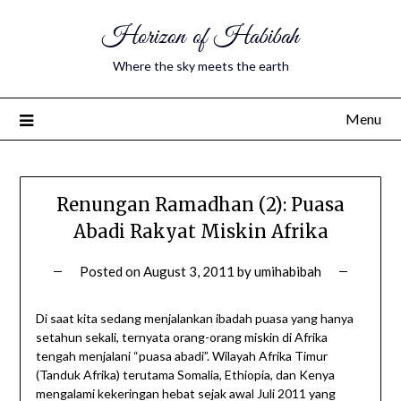
Horizon of Habibah
Where the sky meets the earth
Menu
Renungan Ramadhan (2): Puasa
Abadi Rakyat Miskin Afrika
Posted on
August 3, 2011
by
umihabibah
Di saa
t kita sedang menjalankan ibadah puasa yang hanya
setahun sekali, ternyata orang-orang miskin di Afrika
tengah menjalani “puasa abadi”. Wilayah Afrika Timur
(Tanduk Afrika) terutama Somalia, Ethiopia, dan Kenya
mengalami kekeringan hebat sejak awal Juli 2011 yang