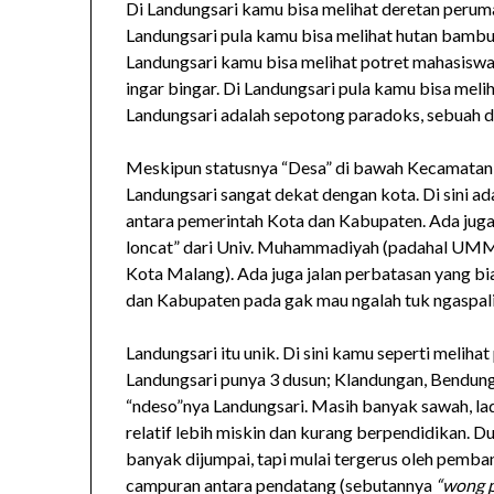
Di Landungsari kamu bisa melihat deretan perumah
Landungsari pula kamu bisa melihat hutan bambu
Landungsari kamu bisa melihat potret mahasiswa
ingar bingar. Di Landungsari pula kamu bisa melih
Landungsari adalah sepotong paradoks, sebuah de
Meskipun statusnya “Desa” di bawah Kecamatan
Landungsari sangat dekat dengan kota. Di sini a
antara pemerintah Kota dan Kabupaten. Ada juga
loncat” dari Univ. Muhammadiyah (padahal UM
Kota Malang). Ada juga jalan perbatasan yang bi
dan Kabupaten pada gak mau ngalah tuk ngaspali
Landungsari itu unik. Di sini kamu seperti melihat
Landungsari punya 3 dusun; Klandungan, Bendun
“ndeso”nya Landungsari. Masih banyak sawah, lad
relatif lebih miskin dan kurang berpendidikan. 
banyak dijumpai, tapi mulai tergerus oleh pem
campuran antara pendatang (sebutannya
“wong 