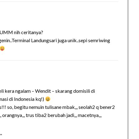
 UMM nih ceritanya?
nin..Terminal Landungsari juga unik..sepi semriwing
eli kera ngalam – Wendit – skarang domisili di
 masi di Indonesia kq!)
!!! so, begitu nemuin tulisane mbak,,, seolah2 q bener2
,, orangnya,,, trus tiba2 berubah jadi,,, macetnya,,,
,