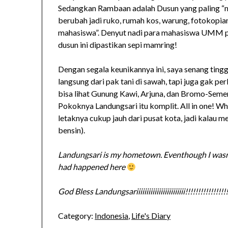
Sedangkan Rambaan adalah Dusun yang paling “me
berubah jadi ruko, rumah kos, warung, fotokopia
mahasiswa”. Denyut nadi para mahasiswa UMM pu
dusun ini dipastikan sepi mamring!
Dengan segala keunikannya ini, saya senang tingga
langsung dari pak tani di sawah, tapi juga gak pe
bisa lihat Gunung Kawi, Arjuna, dan Bromo-Semer
Pokoknya Landungsari itu komplit. All in one! Wh
letaknya cukup jauh dari pusat kota, jadi kalau m
bensin).
Landungsari is my hometown. Eventhough I wasn’t
had happened here
God Bless Landungsariiiiiiiiiiiiiiiiiiiiiiii!!!!!!!!!!!!!!!!!
Category:
Indonesia
,
Life's Diary