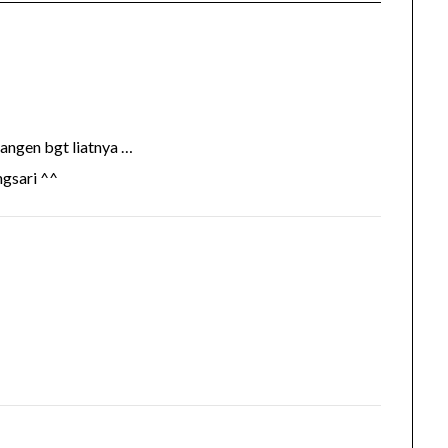
kangen bgt liatnya …
ngsari ^^