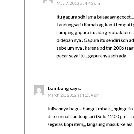
May 7, 2013 at 4:43 pm
itu gapura sdh lama buaaaaangeeeet…
Landungsari).Rumah yg kami tempati pa
samping gapura itu ada gerobak biru ,
didepan nya . Gapura itu sendiri sdh a
sebelum nya , karena pd thn 2006 (sa
pacar saya itu…gapuranya sdh ada
bambang
says:
March 26, 2012 at 11:34 pm
tulisannya bagus banget mbak,,, ngingetin 
di terminal Landungsari (Solo 12.00 pm –
segelas kopi item,,, langsung masuk kelas!