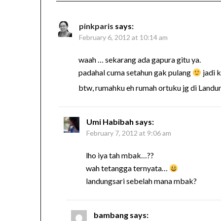
pinkparis
says:
February 6, 2012 at 10:14 am
waah … sekarang ada gapura gitu ya.
padahal cuma setahun gak pulang
jadi 
btw, rumahku eh rumah ortuku jg di Landu
Umi Habibah
says:
February 7, 2012 at 9:06 am
lho iya tah mbak…??
wah tetangga ternyata…
landungsari sebelah mana mbak?
bambang
says: