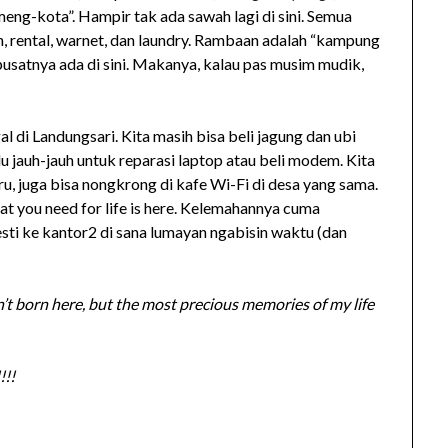
ng-kota”. Hampir tak ada sawah lagi di sini. Semua
n, rental, warnet, dan laundry. Rambaan adalah “kampung
satnya ada di sini. Makanya, kalau pas musim mudik,
l di Landungsari. Kita masih bisa beli jagung dan ubi
rlu jauh-jauh untuk reparasi laptop atau beli modem. Kita
u, juga bisa nongkrong di kafe Wi-Fi di desa yang sama.
at you need for life is here. Kelemahannya cuma
esti ke kantor2 di sana lumayan ngabisin waktu (dan
 born here, but the most precious memories of my life
!!!