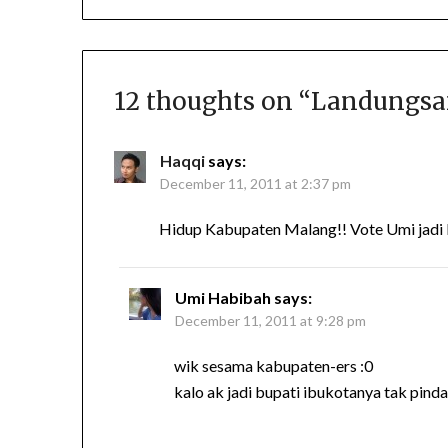
12 thoughts on “
Landungsar
Haqqi
says:
December 11, 2011 at 2:37 pm
Hidup Kabupaten Malang!! Vote Umi jadi 
Umi Habibah
says:
December 11, 2011 at 9:28 pm
wik sesama kabupaten-ers :0
kalo ak jadi bupati ibukotanya tak pind