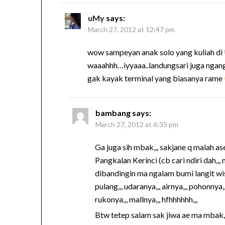
uMy
says:
March 27, 2012 at 12:47 pm
wow sampeyan anak solo yang kuliah di
waaahhh…iyyaaa..landungsari juga ngange
gak kayak terminal yang biasanya rame
bambang
says:
March 27, 2012 at 6:35 pm
Ga juga sih mbak,,, sakjane q malah as
Pangkalan Kerinci (cb cari ndiri dah,,,
dibandingin ma ngalam bumi langit wis
pulang,,, udaranya,,, airnya,,, pohonnya,
rukonya,,, mallnya,,, hfhhhhhh,,,
Btw tetep salam sak jiwa ae ma mbak,,