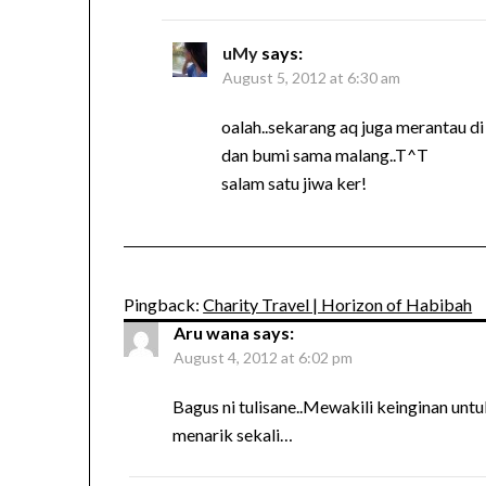
uMy
says:
August 5, 2012 at 6:30 am
oalah..sekarang aq juga merantau di
dan bumi sama malang..T^T
salam satu jiwa ker!
Pingback:
Charity Travel | Horizon of Habibah
Aru wana
says:
August 4, 2012 at 6:02 pm
Bagus ni tulisane..Mewakili keinginan unt
menarik sekali…