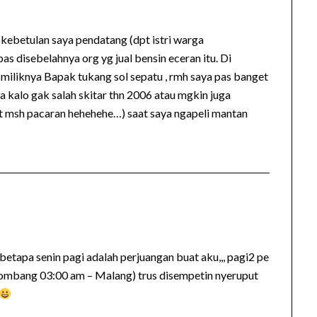
kebetulan saya pendatang (dpt istri warga
s disebelahnya org yg jual bensin eceran itu. Di
 miliknya Bapak tukang sol sepatu , rmh saya pas banget
da kalo gak salah skitar thn 2006 atau mgkin juga
at msh pacaran hehehehe…) saat saya ngapeli mantan
betapa senin pagi adalah perjuangan buat aku,,, pagi2 pe
 Jombang 03:00 am – Malang) trus disempetin nyeruput