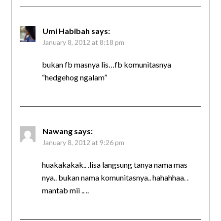
Umi Habibah
says:
January 8, 2012 at 8:18 pm
bukan fb masnya lis…fb komunitasnya
“hedgehog ngalam”
Nawang
says:
January 8, 2012 at 9:26 pm
huakakakak.. .lisa langsung tanya nama mas
nya.. bukan nama komunitasnya.. hahahhaa. .
mantab mii .. ..