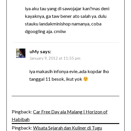
iya aku tau yang di sawojajar kan?mas deni
kayaknya, ga taw bener ato salah ya. dulu
stauku landakminishop namanya, coba
dgoogling aja. cmiiw
uMy
says:
January 9, 2012 at 11:55 pm
iya makasih infonya evie..ada kopdar lho
tanggal 11 besok, ikut yok
Pingback:
Car Free Day ala Malang | Horizon of
Habibah
Pingback:
Wisata Sejarah dan Kuliner di Tugu