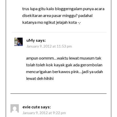
trus lupa gitu kalo bloggerngalam punya acara
disekitaran area pasar minggu? padahal
katanya mo ngikut jelajah kota -,-
uMy
says:
January 9, 2012 at 11:53 pm
ampun oommm…waktu lewat museum tak
tolah toleh kok kayak gak ada gerombolan
mencurigakan berkawos pink…jadi ya udah
lewat deh hihihi
evie cute
says:
January 9, 2012 at 9:22 pm