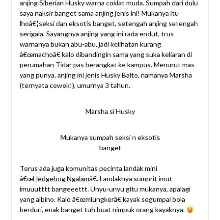
anjing Siberian Husky warna coklat muda. Sumpah dari dulu
saya naksir banget sama anjing jenis ini! Mukanya itu
lhoâ€¦seksi dan eksotis banget, setengah anjing setengah
serigala. Sayangnya anjing yang ini rada endut, trus
warnanya bukan abu-abu, jadi kelihatan kurang
â€œmachoâ€ kalo dibandingin sama yang suka keliaran di
perumahan Tidar pas berangkat ke kampus. Menurut mas
yang punya, anjing ini jenis Husky Balto, namanya Marsha
(ternyata cewek!), umurnya 3 tahun.
Marsha si Husky
Mukanya sumpah seksi n eksotis
banget
Terus ada juga komunitas pecinta landak mini
â€œ
Hedgehog Ngalam
â€. Landaknya sumprit imut-
imuuutttt bangeeettt. Unyu-unyu gitu mukanya, apalagi
yang albino. Kalo â€œmlungkerâ€ kayak segumpal bola
berduri, enak banget tuh buat nimpuk orang kayaknya.