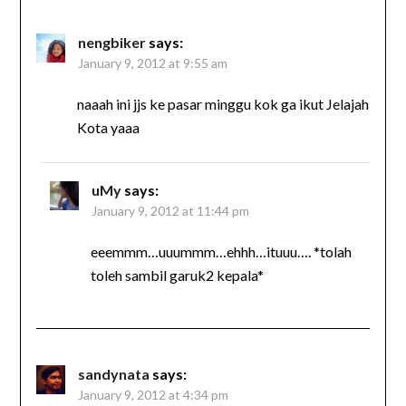
nengbiker
says:
January 9, 2012 at 9:55 am
naaah ini jjs ke pasar minggu kok ga ikut Jelajah
Kota yaaa
uMy
says:
January 9, 2012 at 11:44 pm
eeemmm…uuummm…ehhh…ituuu…. *tolah
toleh sambil garuk2 kepala*
sandynata
says:
January 9, 2012 at 4:34 pm