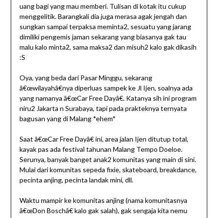
uang bagi yang mau memberi. Tulisan di kotak itu cukup
menggelitik. Barangkali dia juga merasa agak jengah dan
sungkan sampai terpaksa meminta2, sesuatu yang jarang
dimiliki pengemis jaman sekarang yang biasanya gak tau
malu kalo minta2, sama maksa2 dan misuh2 kalo gak dikasih
:S
Oya, yang beda dari Pasar Minggu, sekarang
â€œwilayahâ€nya diperluas sampek ke Jl Ijen, soalnya ada
yang namanya â€œCar Free Dayâ€. Katanya sih ini program
niru2 Jakarta n Surabaya, tapi pada prakteknya ternyata
bagusan yang di Malang *ehem*
Saat â€œCar Free Dayâ€ ini, area jalan Ijen ditutup total,
kayak pas ada festival tahunan Malang Tempo Doeloe.
Serunya, banyak banget anak2 komunitas yang main di sini.
Mulai dari komunitas sepeda fixie, skateboard, breakdance,
pecinta anjing, pecinta landak mini, dll.
Waktu mampir ke komunitas anjing (nama komunitasnya
â€œDon Boschâ€ kalo gak salah), gak sengaja kita nemu