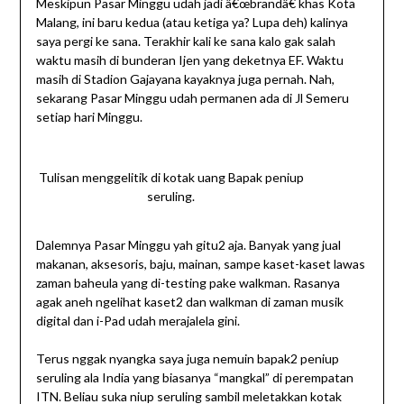
Meskipun Pasar Minggu udah jadi â€œbrandâ€ khas Kota
Malang, ini baru kedua (atau ketiga ya? Lupa deh) kalinya
saya pergi ke sana. Terakhir kali ke sana kalo gak salah
waktu masih di bunderan Ijen yang deketnya EF. Waktu
masih di Stadion Gajayana kayaknya juga pernah. Nah,
sekarang Pasar Minggu udah permanen ada di Jl Semeru
setiap hari Minggu.
Tulisan menggelitik di kotak uang Bapak peniup
seruling.
Dalemnya Pasar Minggu yah gitu2 aja. Banyak yang jual
makanan, aksesoris, baju, mainan, sampe kaset-kaset lawas
zaman baheula yang di-testing pake walkman. Rasanya
agak aneh ngelihat kaset2 dan walkman di zaman musik
digital dan i-Pad udah merajalela gini.
Terus nggak nyangka saya juga nemuin bapak2 peniup
seruling ala India yang biasanya “mangkal” di perempatan
ITN. Beliau suka niup seruling sambil meletakkan kotak