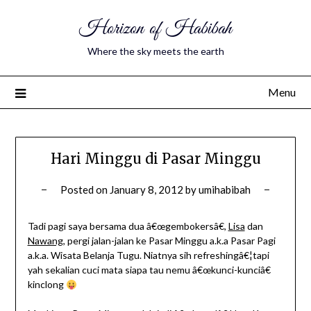
Horizon of Habibah
Where the sky meets the earth
Menu
Hari Minggu di Pasar Minggu
Posted on
January 8, 2012
by
umihabibah
Tadi pagi saya bersama dua â€œgembokersâ€,
Lisa
dan
Nawang
, pergi jalan-jalan ke Pasar Minggu a.k.a Pasar Pagi
a.k.a. Wisata Belanja Tugu. Niatnya sih refreshingâ€¦tapi
yah sekalian cuci mata siapa tau nemu â€œkunci-kunciâ€
kinclong