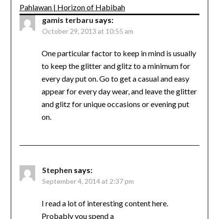
Pahlawan | Horizon of Habibah
gamis terbaru
says:
October 29, 2013 at 10:55 am
One particular factor to keep in mind is usually
to keep the glitter and glitz to a minimum for
every day put on. Go to get a casual and easy
appear for every day wear, and leave the glitter
and glitz for unique occasions or evening put
on.
Stephen
says:
September 4, 2014 at 2:37 pm
I read a lot of interesting content here.
Probably you spend a