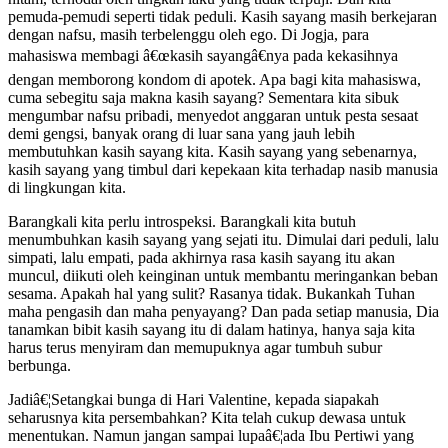
pemuda-pemudi seperti tidak peduli. Kasih sayang masih berkejaran
dengan nafsu, masih terbelenggu oleh ego. Di Jogja, para
mahasiswa membagi â€œkasih sayangâ€nya pada kekasihnya
dengan memborong kondom di apotek. Apa bagi kita mahasiswa,
cuma sebegitu saja makna kasih sayang? Sementara kita sibuk
mengumbar nafsu pribadi, menyedot anggaran untuk pesta sesaat
demi gengsi, banyak orang di luar sana yang jauh lebih
membutuhkan kasih sayang kita. Kasih sayang yang sebenarnya,
kasih sayang yang timbul dari kepekaan kita terhadap nasib manusia
di lingkungan kita.
Barangkali kita perlu introspeksi. Barangkali kita butuh
menumbuhkan kasih sayang yang sejati itu. Dimulai dari peduli, lalu
simpati, lalu empati, pada akhirnya rasa kasih sayang itu akan
muncul, diikuti oleh keinginan untuk membantu meringankan beban
sesama. Apakah hal yang sulit? Rasanya tidak. Bukankah Tuhan
maha pengasih dan maha penyayang? Dan pada setiap manusia, Dia
tanamkan bibit kasih sayang itu di dalam hatinya, hanya saja kita
harus terus menyiram dan memupuknya agar tumbuh subur
berbunga.
Jadiâ€¦Setangkai bunga di Hari Valentine, kepada siapakah
seharusnya kita persembahkan? Kita telah cukup dewasa untuk
menentukan. Namun jangan sampai lupaâ€¦ada Ibu Pertiwi yang