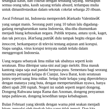
setangkai kasih, dan cokelat dengan sebatang sayang. Meskipun
semua orang tahu, kasih sayang terlalu absurd, terlampau mulia
untuk dimanifestasikan dalam sekotak cokelat seharga 20 ribuan.
Awal Februari ini, Indonesia memperoleh â€œkado Valentineâ€
yang sangat manis. Seorang putri yang 10 tahun lalu digadang-
gadang mengharumkan nama Indonesia, tiba-tiba diumumkan
menjadi biang kebusukan negara. Publik terpana, antara syok, kaget,
dan tak percaya. â€œSang putriâ€ dulu tampak begitu elegan dan
innocent,
berkampanye di televisi tentang anjuran anti korupsi.
Siapa sangka, virus korupsi ternyata sudah terlalu dalam
menggerogoti Indonesia.
Uang negara sebanyak lima miliar tak ubahnya seperti koin
seratusan. Bisa dilempar sana-sini asal jago melobi. Bisa masuk
kantong siapa saja asal pandai berpura-pura. Sementara bagi seorang
tunanetra pemanjat kelapa di Cianjur, Jawa Barat, koin seratusan
justru seperti uang lima miliar. Setiap butir kelapa yang diperolehnya
dengan matanya yang buta, dengan mempertaruhkan nyawa, hanya
diberi upah 200 rupiah. Negeri ini sudah seperti negeri dongeng.
Dongeng Rahwana tanpa Rama dan Anoman, dongeng penyamun
tanpa pahlawan, dongeng kesedihan tanpa kebahagiaan.
Bulan Februari yang identik dengan warna
pink
seakan menjadi
hitam, ternodai oleh tingkah laku yang tidak terpuji. Dan kita