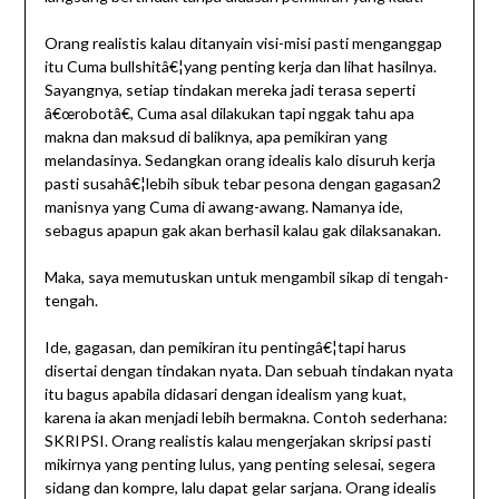
Orang realistis kalau ditanyain visi-misi pasti menganggap
itu Cuma bullshitâ€¦yang penting kerja dan lihat hasilnya.
Sayangnya, setiap tindakan mereka jadi terasa seperti
â€œrobotâ€, Cuma asal dilakukan tapi nggak tahu apa
makna dan maksud di baliknya, apa pemikiran yang
melandasinya. Sedangkan orang idealis kalo disuruh kerja
pasti susahâ€¦lebih sibuk tebar pesona dengan gagasan2
manisnya yang Cuma di awang-awang. Namanya ide,
sebagus apapun gak akan berhasil kalau gak dilaksanakan.
Maka, saya memutuskan untuk mengambil sikap di tengah-
tengah.
Ide, gagasan, dan pemikiran itu pentingâ€¦tapi harus
disertai dengan tindakan nyata. Dan sebuah tindakan nyata
itu bagus apabila didasari dengan idealism yang kuat,
karena ia akan menjadi lebih bermakna. Contoh sederhana:
SKRIPSI. Orang realistis kalau mengerjakan skripsi pasti
mikirnya yang penting lulus, yang penting selesai, segera
sidang dan kompre, lalu dapat gelar sarjana. Orang idealis