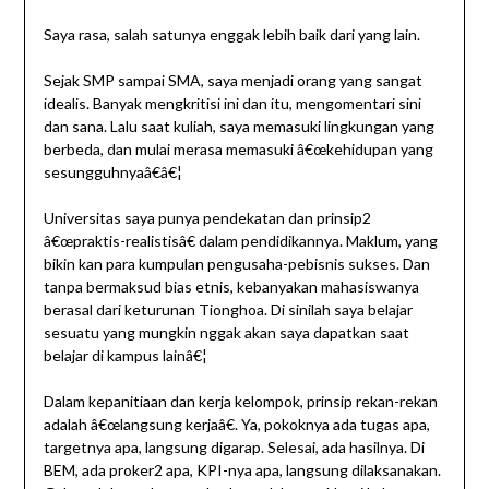
Saya rasa, salah satunya enggak lebih baik dari yang lain.
Sejak SMP sampai SMA, saya menjadi orang yang sangat
idealis. Banyak mengkritisi ini dan itu, mengomentari sini
dan sana. Lalu saat kuliah, saya memasuki lingkungan yang
berbeda, dan mulai merasa memasuki â€œkehidupan yang
sesungguhnyaâ€â€¦
Universitas saya punya pendekatan dan prinsip2
â€œpraktis-realistisâ€ dalam pendidikannya. Maklum, yang
bikin kan para kumpulan pengusaha-pebisnis sukses. Dan
tanpa bermaksud bias etnis, kebanyakan mahasiswanya
berasal dari keturunan Tionghoa. Di sinilah saya belajar
sesuatu yang mungkin nggak akan saya dapatkan saat
belajar di kampus lainâ€¦
Dalam kepanitiaan dan kerja kelompok, prinsip rekan-rekan
adalah â€œlangsung kerjaâ€. Ya, pokoknya ada tugas apa,
targetnya apa, langsung digarap. Selesai, ada hasilnya. Di
BEM, ada proker2 apa, KPI-nya apa, langsung dilaksanakan.