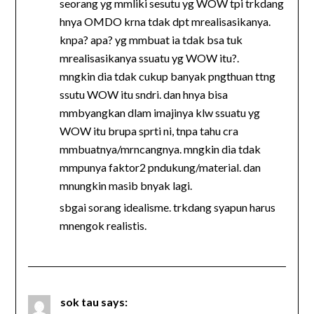
seorang yg mmliki sesutu yg WOW tpi trkdang
hnya OMDO krna tdak dpt mrealisasikanya.
knpa? apa? yg mmbuat ia tdak bsa tuk
mrealisasikanya ssuatu yg WOW itu?.
mngkin dia tdak cukup banyak pngthuan ttng
ssutu WOW itu sndri. dan hnya bisa
mmbyangkan dlam imajinya klw ssuatu yg
WOW itu brupa sprti ni, tnpa tahu cra
mmbuatnya/mrncangnya. mngkin dia tdak
mmpunya faktor2 pndukung/material. dan
mnungkin masib bnyak lagi.
sbgai sorang idealisme. trkdang syapun harus
mnengok realistis.
sok tau
says: