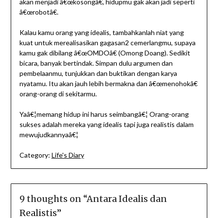
akan menjadi â€œkosongâ€, hidupmu gak akan jadi seperti
â€œrobotâ€.
Kalau kamu orang yang idealis, tambahkanlah niat yang
kuat untuk merealisasikan gagasan2 cemerlangmu, supaya
kamu gak dibilang â€œOMDOâ€ (Omong Doang). Sedikit
bicara, banyak bertindak. Simpan dulu argumen dan
pembelaanmu, tunjukkan dan buktikan dengan karya
nyatamu. Itu akan jauh lebih bermakna dan â€œmenohokâ€
orang-orang di sekitarmu.
Yaâ€¦memang hidup ini harus seimbangâ€¦ Orang-orang
sukses adalah mereka yang idealis tapi juga realistis dalam
mewujudkannyaâ€¦
Category:
Life's Diary
9 thoughts on “
Antara Idealis dan
Realistis
”