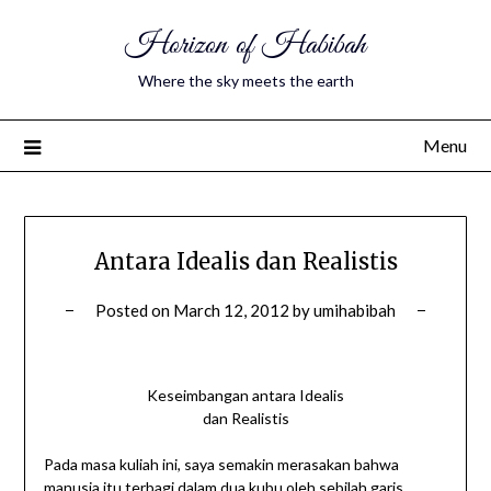
Horizon of Habibah
Where the sky meets the earth
Menu
Antara Idealis dan Realistis
Posted on
March 12, 2012
by
umihabibah
Keseimbangan antara Idealis
dan Realistis
Pada masa kuliah ini, saya semakin merasakan bahwa
manusia itu terbagi dalam dua kubu oleh sebilah garis