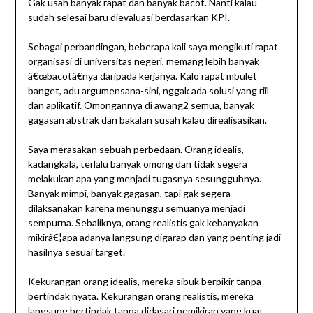
Gak usah banyak rapat dan banyak bacot. Nanti kalau
sudah selesai baru dievaluasi berdasarkan KPI.
Sebagai perbandingan, beberapa kali saya mengikuti rapat
organisasi di universitas negeri, memang lebih banyak
â€œbacotâ€nya daripada kerjanya. Kalo rapat mbulet
banget, adu argumensana-sini, nggak ada solusi yang riil
dan aplikatif. Omongannya di awang2 semua, banyak
gagasan abstrak dan bakalan susah kalau direalisasikan.
Saya merasakan sebuah perbedaan. Orang idealis,
kadangkala, terlalu banyak omong dan tidak segera
melakukan apa yang menjadi tugasnya sesungguhnya.
Banyak mimpi, banyak gagasan, tapi gak segera
dilaksanakan karena menunggu semuanya menjadi
sempurna. Sebaliknya, orang realistis gak kebanyakan
mikirâ€¦apa adanya langsung digarap dan yang penting jadi
hasilnya sesuai target.
Kekurangan orang idealis, mereka sibuk berpikir tanpa
bertindak nyata. Kekurangan orang realistis, mereka
langsung bertindak tanpa didasari pemikiran yang kuat.