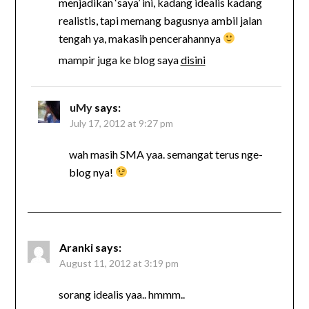
menjadikan ‘saya’ ini, kadang idealis kadang
realistis, tapi memang bagusnya ambil jalan
tengah ya, makasih pencerahannya
mampir juga ke blog saya
disini
uMy
says:
July 17, 2012 at 9:27 pm
wah masih SMA yaa. semangat terus nge-
blog nya!
Aranki
says:
August 11, 2012 at 3:19 pm
sorang idealis yaa.. hmmm..