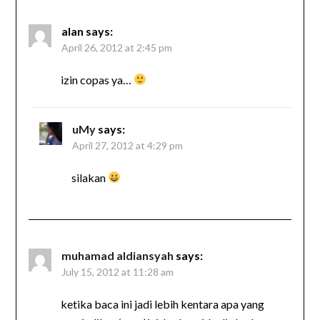
alan
says:
April 26, 2012 at 2:45 pm
izin copas ya…
uMy
says:
April 27, 2012 at 4:29 pm
silakan
muhamad aldiansyah
says:
July 15, 2012 at 11:28 am
ketika baca ini jadi lebih kentara apa yang