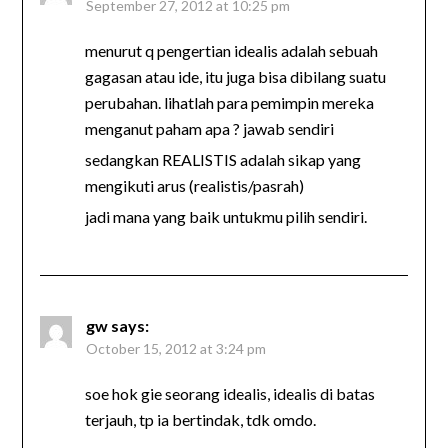
September 27, 2012 at 10:25 pm
menurut q pengertian idealis adalah sebuah
gagasan atau ide, itu juga bisa dibilang suatu
perubahan. lihatlah para pemimpin mereka
menganut paham apa ? jawab sendiri
sedangkan REALISTIS adalah sikap yang
mengikuti arus (realistis/pasrah)
jadi mana yang baik untukmu pilih sendiri.
gw
says:
October 15, 2012 at 3:24 pm
soe hok gie seorang idealis, idealis di batas
terjauh, tp ia bertindak, tdk omdo.