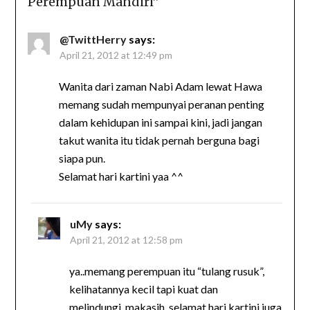
Perempuan Mandiri
”
@TwittHerry
says:
April 21, 2012 at 12:49 pm
Wanita dari zaman Nabi Adam lewat Hawa
memang sudah mempunyai peranan penting
dalam kehidupan ini sampai kini, jadi jangan
takut wanita itu tidak pernah berguna bagi
siapa pun.
Selamat hari kartini yaa ^^
uMy
says:
April 21, 2012 at 12:58 pm
ya..memang perempuan itu “tulang rusuk”,
kelihatannya kecil tapi kuat dan
melindungi..makasih, selamat hari kartini juga