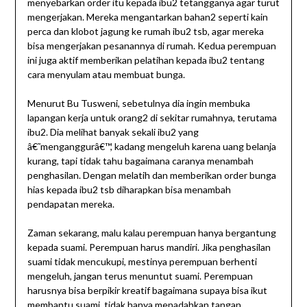
menyebarkan order itu kepada ibu2 tetangganya agar turut
mengerjakan. Mereka mengantarkan bahan2 seperti kain
perca dan klobot jagung ke rumah ibu2 tsb, agar mereka
bisa mengerjakan pesanannya di rumah. Kedua perempuan
ini juga aktif memberikan pelatihan kepada ibu2 tentang
cara menyulam atau membuat bunga.
Menurut Bu Tusweni, sebetulnya dia ingin membuka
lapangan kerja untuk orang2 di sekitar rumahnya, terutama
ibu2. Dia melihat banyak sekali ibu2 yang
â€˜menganggurâ€™, kadang mengeluh karena uang belanja
kurang, tapi tidak tahu bagaimana caranya menambah
penghasilan. Dengan melatih dan memberikan order bunga
hias kepada ibu2 tsb diharapkan bisa menambah
pendapatan mereka.
Zaman sekarang, malu kalau perempuan hanya bergantung
kepada suami. Perempuan harus mandiri. Jika penghasilan
suami tidak mencukupi, mestinya perempuan berhenti
mengeluh, jangan terus menuntut suami. Perempuan
harusnya bisa berpikir kreatif bagaimana supaya bisa ikut
membantu suami, tidak hanya menadahkan tangan