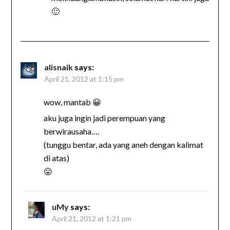
🙂
alisnaik
says:
April 21, 2012 at 1:15 pm
wow, mantab 😀
aku juga ingin jadi perempuan yang
berwirausaha….
(tunggu bentar, ada yang aneh dengan kalimat
di atas)
😛
uMy
says:
April 21, 2012 at 1:21 pm