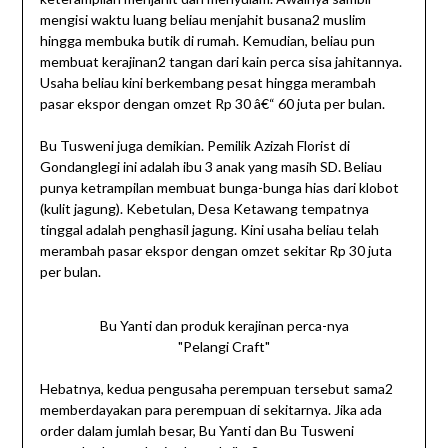
mengisi waktu luang beliau menjahit busana2 muslim
hingga membuka butik di rumah. Kemudian, beliau pun
membuat kerajinan2 tangan dari kain perca sisa jahitannya.
Usaha beliau kini berkembang pesat hingga merambah
pasar ekspor dengan omzet Rp 30 â€“ 60 juta per bulan.
Bu Tusweni juga demikian. Pemilik Azizah Florist di
Gondanglegi ini adalah ibu 3 anak yang masih SD. Beliau
punya ketrampilan membuat bunga-bunga hias dari klobot
(kulit jagung). Kebetulan, Desa Ketawang tempatnya
tinggal adalah penghasil jagung. Kini usaha beliau telah
merambah pasar ekspor dengan omzet sekitar Rp 30 juta
per bulan.
Bu Yanti dan produk kerajinan perca-nya
"Pelangi Craft"
Hebatnya, kedua pengusaha perempuan tersebut sama2
memberdayakan para perempuan di sekitarnya. Jika ada
order dalam jumlah besar, Bu Yanti dan Bu Tusweni