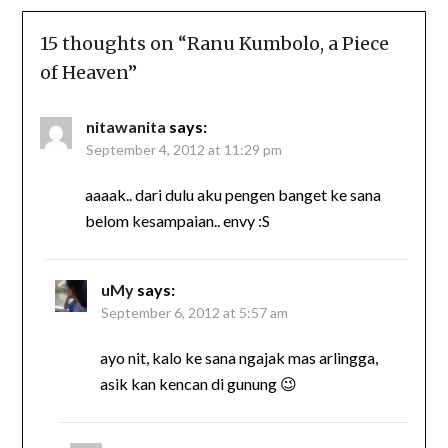
15 thoughts on “
Ranu Kumbolo, a Piece
of Heaven
”
nitawanita
says:
September 4, 2012 at 11:29 pm
aaaak.. dari dulu aku pengen banget ke sana
belom kesampaian.. envy :S
uMy
says:
September 6, 2012 at 5:57 am
ayo nit, kalo ke sana ngajak mas arlingga,
asik kan kencan di gunung 😉