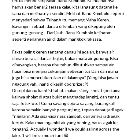
untuk mendeskripsikan Ranu Kumbolo. Keindahannya
hanya akan benar2 terasa kalau kita langsung datang ke
sana dan melihatnya sendiri. Melihat Ranu Kumbolo seperti
menyadari bahwa TuhanÂ itu memang Maha Keren.
Bayangin, sebuah danau di lembah yang dikepung oleh
gunung-gunung… Dari jauh, Ranu Kumbolo kelihatan
seperti genangan air di dalam mangkok raksasa.
Fakta paling keren tentang danau ini adalah, bahwa air
danau berasal dari air hujan, bukan mata air gunung. Bisa
dibayangkan, berapa ribu tahun dibutuhkan sampai air
hujan bisa mengisi cekungan sebesar itu? Dan dari mana
juga bisa muncul ikan-ikan di dalamnya? (Yang bisa jawab
ngacung yah…nanti dikasih doorprize :P)
Di tepi danau kami istirahat, makan siang, sholat (pertama
kalinya sholat di atas bukit menghadap langit), dan tentu
saja foto-foto! Cuma sayang sejuta sayang, barangkali
karena semakin banyak pengunjung, tepian danau jadi agak
“nggilani”. Ada sisa-sisa nasi, sampah, dan airnya jadi agak
keruh. Kalau mau ngambil air yang bening, harus agak ke
tengah2. Actually I wonder if we could sailing across the
lake, it will be so much fun! 😀