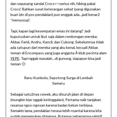
dan sepasang sandal Crocs>>serius nih, hiking pakai
Crocs! Bahkan surat keterangan sehat (yang digunakan
buat izin di pos pendakian) pun enggak ada…jadi benar2
“menyusup”.
Tapi, kapan lagi kesempatan emas ini datang? Jadi
kuputuskan untuk ikut saja dalam rombongan mereka:
Akbar, Farid, Andru, Kancil, dan Cukong. Sebelumnya tidak
ada satupun dari mereka yang aku kenal, kecuali Akbar,
teman di Encompass yang juga anggota Â klub pecinta alam
YEPE
. Tapi nggak masalah…di gunung, siapapun bisa jadi
teman 🙂
Ranu Kumbolo, Sepotong Surga di Lembah
Semeru
Sebagai satu2nya cewek, aku disuruh jalan di depan
(mungkin biar nggak ketinggalan). Pertama naik tanjakan
rasanya ngos-ngosan karena badan belum terbiasa.
Semakin lama, pendakian terasa lebih nyantai karena kita
sudah menemukan ritmenya. Rutenya sebenarnya relatif