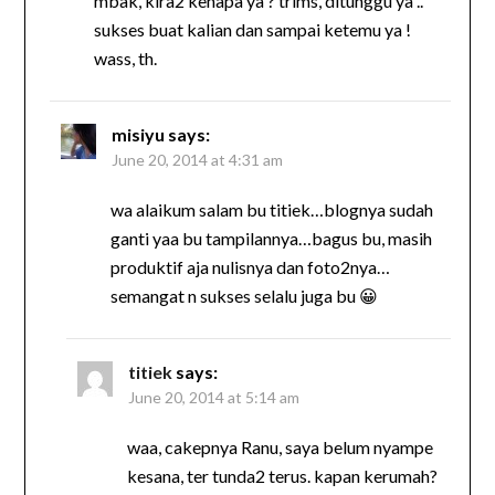
mbak, kira2 kenapa ya ? trims, ditunggu ya ..
sukses buat kalian dan sampai ketemu ya !
wass, th.
misiyu
says:
June 20, 2014 at 4:31 am
wa alaikum salam bu titiek…blognya sudah
ganti yaa bu tampilannya…bagus bu, masih
produktif aja nulisnya dan foto2nya…
semangat n sukses selalu juga bu 😀
titiek
says:
June 20, 2014 at 5:14 am
waa, cakepnya Ranu, saya belum nyampe
kesana, ter tunda2 terus. kapan kerumah?