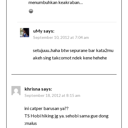
menumbuhkan keakraban…
😀
uMy
says:
September 10, 2012 at 7:04 am
setujuuu..haha btw sepurane bar kata2mu
akeh sing takcomot ndek kene hehehe
khrisna
says:
September 18, 2012 at 8:15 am
ini catper barusan ya??
TS Hobi hiking jg ya. sehobi sama gue dong
:malus