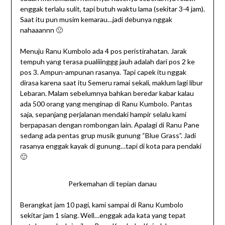
enggak terlalu sulit, tapi butuh waktu lama (sekitar 3-4 jam).
Saat itu pun musim kemarau…jadi debunya nggak
nahaaannn 🙁
Menuju Ranu Kumbolo ada 4 pos peristirahatan. Jarak
tempuh yang terasa pualiiinggg jauh adalah dari pos 2 ke
pos 3. Ampun-ampunan rasanya. Tapi capek itu nggak
dirasa karena saat itu Semeru ramai sekali, maklum lagi libur
Lebaran. Malam sebelumnya bahkan beredar kabar kalau
ada 500 orang yang menginap di Ranu Kumbolo. Pantas
saja, sepanjang perjalanan mendaki hampir selalu kami
berpapasan dengan rombongan lain. Apalagi di Ranu Pane
sedang ada pentas grup musik gunung “Blue Grass”. Jadi
rasanya enggak kayak di gunung…tapi di kota para pendaki
🙂
Perkemahan di tepian danau
Berangkat jam 10 pagi, kami sampai di Ranu Kumbolo
sekitar jam 1 siang. Well…enggak ada kata yang tepat