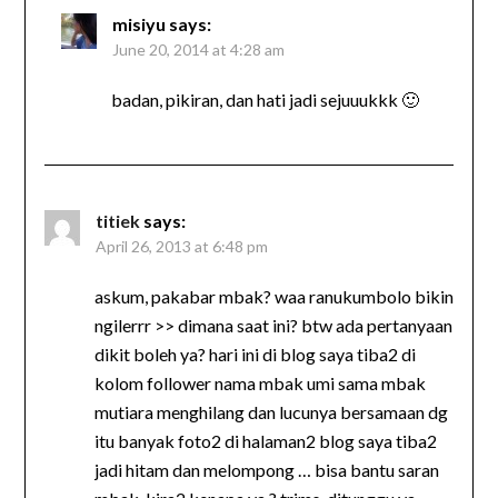
misiyu
says:
June 20, 2014 at 4:28 am
badan, pikiran, dan hati jadi sejuuukkk 🙂
titiek
says:
April 26, 2013 at 6:48 pm
askum, pakabar mbak? waa ranukumbolo bikin
ngilerrr >> dimana saat ini? btw ada pertanyaan
dikit boleh ya? hari ini di blog saya tiba2 di
kolom follower nama mbak umi sama mbak
mutiara menghilang dan lucunya bersamaan dg
itu banyak foto2 di halaman2 blog saya tiba2
jadi hitam dan melompong … bisa bantu saran