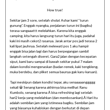
How true!
Sekitar jam 3 sore, setelah sholat Ashar kami “turun
gunung”. Enggak nyangka, perjalanan turun ini (bagiku)
terasa sangaaattt melelahkan. Karena kita enggak
camping, kita harus langsung turun hari itu juga, padahal
kaki ini masih cekot2 rasanya. Jarak antar pos jadi terasa 2
kali lipat jauhnya. Setelah melewati pos 1 aku hampir
enggak bisa jalan lagi dan harus berpegangan sambil
langkah setengah diseret. Gara2 jalan dengan kecepatan
siput, kami baru sampai di bawah sekitar pukul 7 malam
dalam kondisi mengenaskan (badan remek, kaki tengkleng,
muka berdebu, dan pliket semua baunya gak karu-karuan).
Tapi meskipun dalam kondisi tepar, aku senaaaaanggggg
sekali 😀 Senang karena akhirnya bisa melihat Ranu
Kumbolo, senang karena Â bisa refreshing lagi setelah
hari2 kerja yang melelahkan (dan membosankan).Â Hari itu
adalah sembilan jam yang istimewa bagiku. Sembilan jam
yang biasanya kuhabiskan dengan berkutat di depan