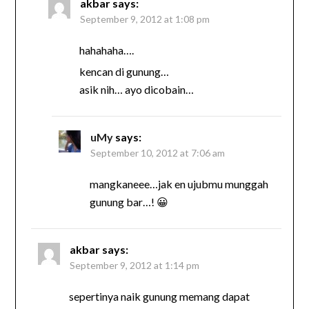
akbar
says:
September 9, 2012 at 1:08 pm
hahahaha….
kencan di gunung…
asik nih… ayo dicobain…
uMy
says:
September 10, 2012 at 7:06 am
mangkaneee…jak en ujubmu munggah
gunung bar…! 😀
akbar
says:
September 9, 2012 at 1:14 pm
sepertinya naik gunung memang dapat