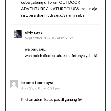
coba gabung di forum OUTDOOR
ADVENTURE & NATURE CLUBS kaskus aja
sist, bisa sharing di sana.. Salam rimba
uMy
says:
September 20, 2012 at 8:26 pm
iya barusan..
wah boleh dicoba tuh..trims infonya yah! 😀
bromo tour
says:
April 25, 2013 at 6:21 pm
Pikiran adem kalau pas di gunung 😀