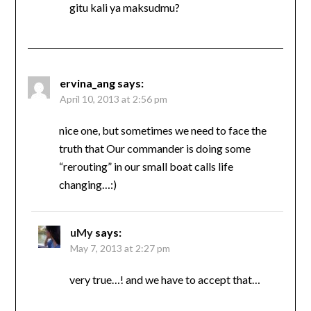
gitu kali ya maksudmu?
ervina_ang
says:
April 10, 2013 at 2:56 pm
nice one, but sometimes we need to face the
truth that Our commander is doing some
“rerouting” in our small boat calls life
changing…:)
uMy
says:
May 7, 2013 at 2:27 pm
very true…! and we have to accept that…