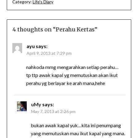
Category:
Life's Diary
4 thoughts on “
Perahu Kertas
”
ayu
says:
April 9, 2013 at 7:29 pm
nahkoda mmg mengarahkan setiap perahu…
tp ttp awak kapal yg memutuskan akan ikut
perahu yg berlayar ke arah mana,hehe
uMy
says:
May 7, 2013 at 2:26 pm
bukan awak kapal yuk…kita ini penumpang
yang memutuskan mau ikut kapal yang mana.