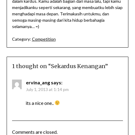
dalam kardus. Kamu adalah bagian dari masa lalu, tapi kamu
menjadikanku seperti sekarang, yang membuatku lebih siap
menghadapi masa depan. Terimakasih untukmu, dan
semoga masing-masing dari kita hidup berbahagia
selamanya… =)
Category:
Competition
1 thought on “
Sekardus Kenangan
”
ervina_ang
says:
July 1, 2013 at 1:14 pm
its a nice one..
Comments are closed.