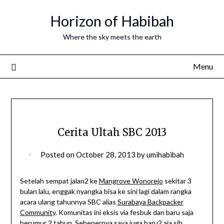
Horizon of Habibah
Where the sky meets the earth
Menu
Cerita Ultah SBC 2013
Posted on
October 28, 2013
by
umihabibah
Setelah sempat jalan2 ke
Mangrove Wonorejo
sekitar 3
bulan lalu, enggak nyangka bisa ke sini lagi dalam rangka
acara ulang tahunnya SBC alias
Surabaya Backpacker
Community
. Komunitas ini eksis via fesbuk dan baru saja
berumur 2 tahun. Sebenernya saya juga baru2 aja sih