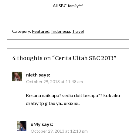
All SBC family^^
Category:
Featured
,
Indonesia
,
Travel
4 thoughts on “
Cerita Ultah SBC 2013
”
nieth
says:
October 29, 2013 at 11:48 am
Kesana naik apa? sedia duit berapa?? kok aku
di Sby tp g tau ya.. xixixixi..
uMy
says:
October 29, 2013 at 12:13 pm