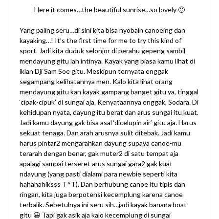
Here it comes…the beautiful sunrise…so lovely 🙂
Yang paling seru…di sini kita bisa nyobain canoeing dan
kayaking…! It’s the first time for me to try this kind of
sport. Jadi kita duduk selonjor di perahu gepeng sambil
mendayung gitu lah intinya. Kayak yang biasa kamu lihat di
iklan Dji Sam Soe gitu. Meskipun ternyata enggak
segampang kelihatannya men. Kalo kita lihat orang
mendayung gitu kan kayak gampang banget gitu ya, tinggal
‘cipak-cipuk’ di sungai aja. Kenyataannya enggak, Sodara. Di
kehidupan nyata, dayung itu berat dan arus sungai itu kuat.
Jadi kamu dayung gak bisa asal ‘dicelupin air’ gitu aja. Harus
sekuat tenaga. Dan arah arusnya sulit ditebak. Jadi kamu
harus pintar2 mengarahkan dayung supaya canoe-mu
terarah dengan benar, gak muter2 di satu tempat aja
apalagi sampai terseret arus sungai gara2 gak kuat
ndayung (yang pasti dialami para newbie seperti kita
hahahahiksss T^T). Dan berhubung canoe itu tipis dan
ringan, kita juga berpotensi kecemplung karena canoe
terbalik. Sebetulnya ini seru sih…jadi kayak banana boat
gitu 😀 Tapi gak asik aja kalo kecemplung di sungai