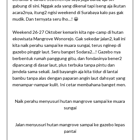
gabung di sini. Nggak ada yang dikenal tapi iseng aja ikutan
acara2nya, itung2 ngisi weekend di Surabaya kalo pas gak
mudik. Dan ternyata seru lho…! 😀
Weekend 26-27 Oktober kemarin kita nge-camp di hutan
ekowisata Mangrove Wonorejo. Gak sekedar jalan2, kali ini
kita naik perahu sampai ke muara sungai, terus nginep di
gazebo pinggir laut. Seru banget Sodara2…! Gazebo nya
berbentuk rumah panggung gitu, dan fondasinya bener2
dipancang di dasar laut, plus terbuka tanpa pintu dan
jendela sama sekali. Jadi bayangin aja kita tidur di lantai
bambu tanpa alas dengan paparan angin laut dahsyat yang
menampar-nampar kulit. Ini cetar membahana banget men.
Naik perahu menyusuri hutan mangrove sampai ke muara
sungai
Jalan menyusuri hutan mangrove sampai ke gazebo lepas
pantai