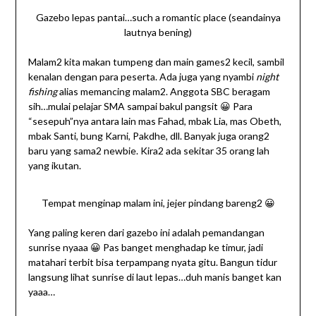
Gazebo lepas pantai…such a romantic place (seandainya
lautnya bening)
Malam2 kita makan tumpeng dan main games2 kecil, sambil
kenalan dengan para peserta. Ada juga yang nyambi
night
fishing
alias memancing malam2. Anggota SBC beragam
sih…mulai pelajar SMA sampai bakul pangsit 😀 Para
“sesepuh”nya antara lain mas Fahad, mbak Lia, mas Obeth,
mbak Santi, bung Karni, Pakdhe, dll. Banyak juga orang2
baru yang sama2 newbie. Kira2 ada sekitar 35 orang lah
yang ikutan.
Tempat menginap malam ini, jejer pindang bareng2 😀
Yang paling keren dari gazebo ini adalah pemandangan
sunrise nyaaa 😀 Pas banget menghadap ke timur, jadi
matahari terbit bisa terpampang nyata gitu. Bangun tidur
langsung lihat sunrise di laut lepas…duh manis banget kan
yaaa…