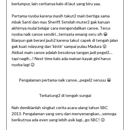
berlumpur, lain ceritanya kalo di laut yang biru yaa.
Pertama nyoba karena masih takut2 main bertiga sama
mbak Santi dan mas Sheriff. Setelah muter2 gak karuan
akhirnya mulai belajar cara mengendalikan canoe. Terus
nyoba naik canoe sendiri…ternyata emang seru sih 😀
Biarpun gak berani jauh2 karena takut capek di tengah jalan
gak kuat ndayung dan ‘kintir’ sampai pulau Madura 😛
Akibat main canoe adalah besoknya tangan jadi pegel2…
tapi nagih…! Next time kalo ada mainan kayak gini harus
nyoba lagi 😉
Pengalaman pertama naik canoe…pegel2 seruuu 😀
Terkatung2 di tengah sungai
Nah demikianlah singkat cerita acara ulang tahun SBC
2013. Pengalaman yang seru dan menyenangkan…semoga
berikutnya ada even yang lebih asik lagi…go SBC! 😉