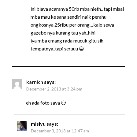
ini biaya acaranya 50rb mba nieth.. tapi misal
mba mau ke sana sendiri naik perahu
ongkosnya 25ribu per orang…kalo sewa
gazebo nya kurang tau yah..hihi
iya mba emang rada mucuk gitu sih
tempatnya..tapi seruuu 😀
karnich
says:
December 2, 2013 at 3:24 pm
eh ada foto saya 🙂
misiyu
says:
December 3, 2013 at 12:47 am