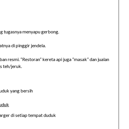
ng tugasnya menyapu gerbong.
nya di pinggir jendela.
an resmi. “Restoran” kereta api juga “masak” dan jualan
 teh/jeruk.
uduk yang bersih
arger di setiap tempat duduk