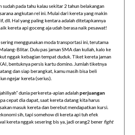
n sudah pada tahu kalau sekitar 2 tahun belakangan
sarana angkutan rel ini. Mulai dari kereta yang makin
f, dll. Hal yang paling kentara adalah ditetapkannya
aik kereta api goceng aja udah berasa naik pesawat!
p sering menggunakan moda transportasi ini, terutama
alang-Blitar. Dulu pas jaman SMA dan kuliah, kalo ke
akut nggak kebagian tempat duduk. Tiket kereta jaman
AI, bentuknya persis kartu domino. Jumlah tiketnya
atang dan siap berangkat, kamu masih bisa beli
un ngejar kereta (serius).
ahiliyah” dunia perkereta-apian adalah
perjuangan
apa cepat dia dapat, saat kereta datang kita harus
desakan masuk kereta dan berebut mendapatkan kursi.
ekonomi sih, tapi somehow di kereta api tuh efek
al kereta nggak sesering bis ya, jadi orang2 bener
fight