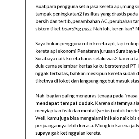
Buat para pengguna setia jasa kereta api, mungki
tampak peningkatan2 fasilitas yang drastis pada 
bersih dan tertib, penambahan AC, perubahan tari
sistem tiket
boarding pass.
Nah loh, keren kan? N
Saya bukan pengguna rutin kereta api, tapi cuku
kereta api ekonomi Penataran jurusan Surabaya-M
Surabaya naik kereta harus selalu was2 karena t
dulu cuma selembar kertas kaku berstempel PT K
nggak terbatas, bahkan meskipun kereta sudah d
tiketnya di loket dan langsung ngebut masuk stasi
Nah, bagian paling menguras tenaga pada “masa j
mendapat tempat duduk
. Karena sistemnya si
menyiapkan fisik dan mental (serius) untuk ber
Well, kamu juga bisa mengalami ini kalo naik bis 
perjuangannya lebih kerasa. Mungkin karena jadw
supaya gak ketinggalan kereta.