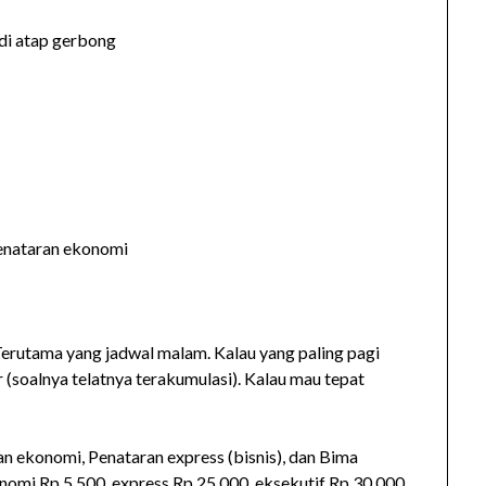
 di atap gerbong
Penataran ekonomi
Terutama yang jadwal malam. Kalau yang paling pagi
(soalnya telatnya terakumulasi). Kalau mau tepat
an ekonomi, Penataran express (bisnis), dan Bima
onomi Rp 5.500, express Rp 25.000, eksekutif Rp 30.000.