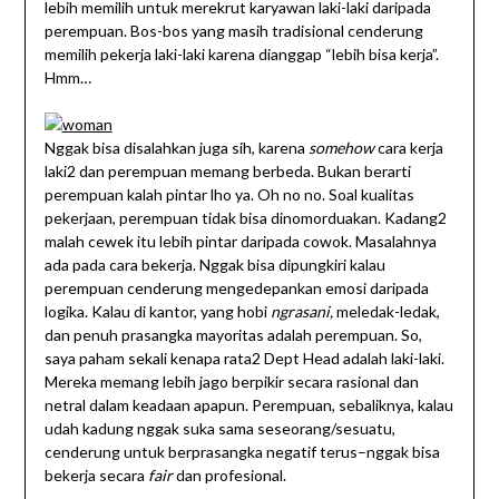
lebih memilih untuk merekrut karyawan laki-laki daripada
perempuan. Bos-bos yang masih tradisional cenderung
memilih pekerja laki-laki karena dianggap “lebih bisa kerja”.
Hmm…
Nggak bisa disalahkan juga sih, karena
somehow
cara kerja
laki2 dan perempuan memang berbeda. Bukan berarti
perempuan kalah pintar lho ya. Oh no no. Soal kualitas
pekerjaan, perempuan tidak bisa dinomorduakan. Kadang2
malah cewek itu lebih pintar daripada cowok. Masalahnya
ada pada cara bekerja. Nggak bisa dipungkiri kalau
perempuan cenderung mengedepankan emosi daripada
logika. Kalau di kantor, yang hobi
ngrasani,
meledak-ledak,
dan penuh prasangka mayoritas adalah perempuan. So,
saya paham sekali kenapa rata2 Dept Head adalah laki-laki.
Mereka memang lebih jago berpikir secara rasional dan
netral dalam keadaan apapun. Perempuan, sebaliknya, kalau
udah kadung nggak suka sama seseorang/sesuatu,
cenderung untuk berprasangka negatif terus–nggak bisa
bekerja secara
fair
dan profesional.