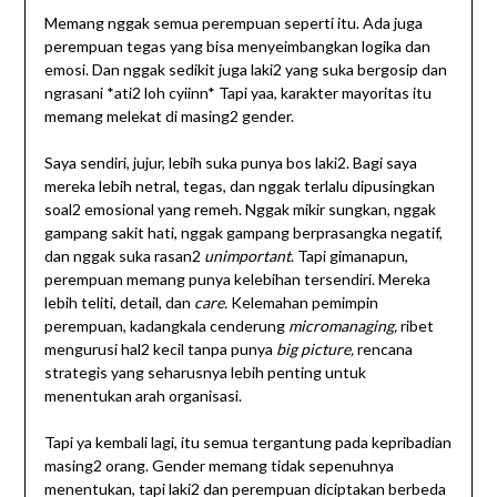
Memang nggak semua perempuan seperti itu. Ada juga
perempuan tegas yang bisa menyeimbangkan logika dan
emosi. Dan nggak sedikit juga laki2 yang suka bergosip dan
ngrasani *ati2 loh cyiinn* Tapi yaa, karakter mayoritas itu
memang melekat di masing2 gender.
Saya sendiri, jujur, lebih suka punya bos laki2. Bagi saya
mereka lebih netral, tegas, dan nggak terlalu dipusingkan
soal2 emosional yang remeh. Nggak mikir sungkan, nggak
gampang sakit hati, nggak gampang berprasangka negatif,
dan nggak suka rasan2
unimportant
. Tapi gimanapun,
perempuan memang punya kelebihan tersendiri. Mereka
lebih teliti, detail, dan
care.
Kelemahan pemimpin
perempuan, kadangkala cenderung
micromanaging,
ribet
mengurusi hal2 kecil tanpa punya
big picture,
rencana
strategis yang seharusnya lebih penting untuk
menentukan arah organisasi.
Tapi ya kembali lagi, itu semua tergantung pada kepribadian
masing2 orang. Gender memang tidak sepenuhnya
menentukan, tapi laki2 dan perempuan diciptakan berbeda