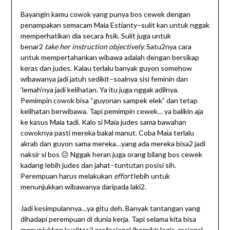
Bayangin kamu cowok yang punya bos cewek dengan
penampakan semacam Maia Estianty–sulit kan untuk nggak
memperhatikan dia secara fisik. Sulit juga untuk
benar2
take her instruction objectively.
Satu2nya cara
untuk mempertahankan wibawa adalah dengan bersikap
keras dan judes. Kalau terlalu banyak guyon somehow
wibawanya jadi jatuh sedikit–soalnya sisi feminin dan
‘lemah’nya jadi kelihatan. Ya itu juga nggak adilnya.
Pemimpin cowok bisa “guyonan sampek elek” dan tetap
kelihatan berwibawa. Tapi pemimpin cewek… ya balikin aja
ke kasus Maia tadi. Kalo si Maia judes sama bawahan
cowoknya pasti mereka bakal manut. Coba Maia terlalu
akrab dan guyon sama mereka…yang ada mereka bisa2 jadi
naksir si bos 😐 Nggak heran juga orang bilang bos cewek
kadang lebih judes dan jahat–tuntutan posisi sih.
Perempuan harus melakukan
effort
lebih untuk
menunjukkan wibawanya daripada laki2.
Jadi kesimpulannya…ya gitu deh. Banyak tantangan yang
dihadapi perempuan di dunia kerja. Tapi selama kita bisa
menunjukkan kualitas2 profesional (berpikir logis, rasional,