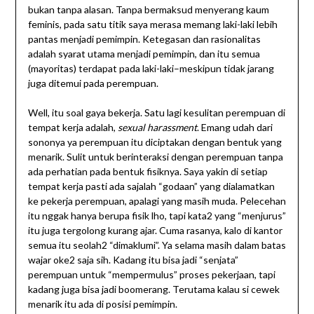
bukan tanpa alasan. Tanpa bermaksud menyerang kaum
feminis, pada satu titik saya merasa memang laki-laki lebih
pantas menjadi pemimpin. Ketegasan dan rasionalitas
adalah syarat utama menjadi pemimpin, dan itu semua
(mayoritas) terdapat pada laki-laki–meskipun tidak jarang
juga ditemui pada perempuan.
Well, itu soal gaya bekerja. Satu lagi kesulitan perempuan di
tempat kerja adalah,
sexual harassment
. Emang udah dari
sononya ya perempuan itu diciptakan dengan bentuk yang
menarik. Sulit untuk berinteraksi dengan perempuan tanpa
ada perhatian pada bentuk fisiknya. Saya yakin di setiap
tempat kerja pasti ada sajalah “godaan” yang dialamatkan
ke pekerja perempuan, apalagi yang masih muda. Pelecehan
itu nggak hanya berupa fisik lho, tapi kata2 yang “menjurus”
itu juga tergolong kurang ajar. Cuma rasanya, kalo di kantor
semua itu seolah2 “dimaklumi”. Ya selama masih dalam batas
wajar oke2 saja sih. Kadang itu bisa jadi “senjata”
perempuan untuk “mempermulus” proses pekerjaan, tapi
kadang juga bisa jadi boomerang. Terutama kalau si cewek
menarik itu ada di posisi pemimpin.