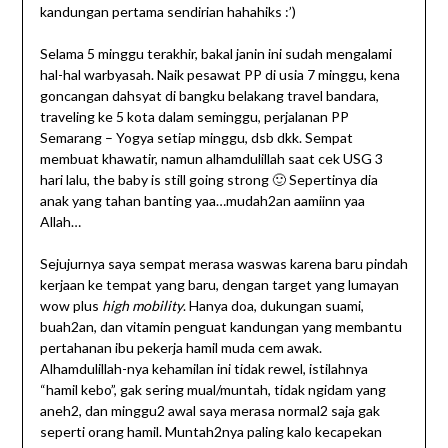
kandungan pertama sendirian hahahiks :’)
Selama 5 minggu terakhir, bakal janin ini sudah mengalami
hal-hal warbyasah. Naik pesawat PP di usia 7 minggu, kena
goncangan dahsyat di bangku belakang travel bandara,
traveling ke 5 kota dalam seminggu, perjalanan PP
Semarang – Yogya setiap minggu, dsb dkk. Sempat
membuat khawatir, namun alhamdulillah saat cek USG 3
hari lalu, the baby is still going strong 🙂 Sepertinya dia
anak yang tahan banting yaa…mudah2an aamiinn yaa
Allah…
Sejujurnya saya sempat merasa waswas karena baru pindah
kerjaan ke tempat yang baru, dengan target yang lumayan
wow plus
high mobility
. Hanya doa, dukungan suami,
buah2an, dan vitamin penguat kandungan yang membantu
pertahanan ibu pekerja hamil muda cem awak.
Alhamdulillah-nya kehamilan ini tidak rewel, istilahnya
“hamil kebo”, gak sering mual/muntah, tidak ngidam yang
aneh2, dan minggu2 awal saya merasa normal2 saja gak
seperti orang hamil. Muntah2nya paling kalo kecapekan