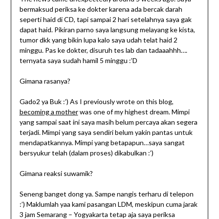
bermaksud periksa ke dokter karena ada bercak darah
seperti haid di CD, tapi sampai 2 hari setelahnya saya gak
dapat haid. Pikiran parno saya langsung melayang ke kista,
tumor dkk yang bikin lupa kalo saya udah telat haid 2
minggu. Pas ke dokter, disuruh tes lab dan tadaaahhh….
ternyata saya sudah hamil 5 minggu :’D
Gimana rasanya?
Gado2 ya Buk :’) As I previously wrote on this blog,
becoming a mother
was one of my highest dream. Mimpi
yang sampai saat ini saya masih belum percaya akan segera
terjadi. Mimpi yang saya sendiri belum yakin pantas untuk
mendapatkannya. Mimpi yang betapapun…saya sangat
bersyukur telah (dalam proses) dikabulkan :’)
Gimana reaksi suwamik?
Seneng banget dong ya. Sampe nangis terharu di telepon
:’) Maklumlah yaa kami pasangan LDM, meskipun cuma jarak
3 jam Semarang – Yogyakarta tetap aja saya periksa