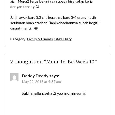
aja… Moga2 terus begini yaa supaya bisa tetap kerja
dengan tenang 😀
Janin awak baru 3.3 cm, beratnya baru 3-4 gram, masih
seukuran buah stroberi. Tapi kehadirannya sudah begitu
dinanti-nanti… 😀
Category:
Family & Friends
,
Life's Diary
2 thoughts on “
Mom-to-Be: Week 10
”
Daddy Deddy
says:
May 22, 2018 at 4:37 am
Subhanallah..sehat2 yaa mommyumi..