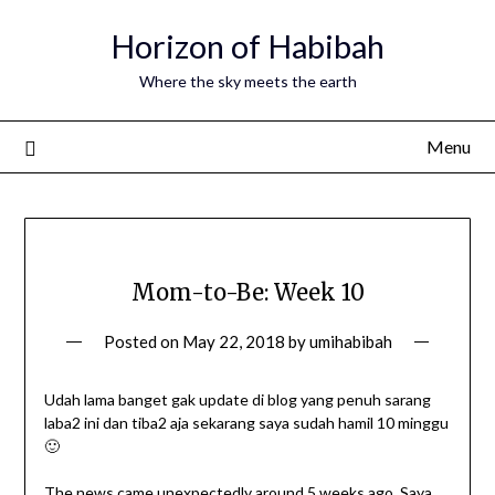
Horizon of Habibah
Where the sky meets the earth
Menu
Mom-to-Be: Week 10
Posted on
May 22, 2018
by
umihabibah
Udah lama banget gak update di blog yang penuh sarang
laba2 ini dan tiba2 aja sekarang saya sudah hamil 10 minggu
🙂
The news came unexpectedly around 5 weeks ago. Saya