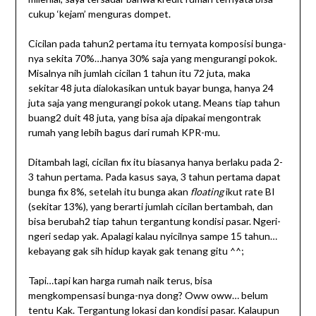
cukup ‘kejam’ menguras dompet.
Cicilan pada tahun2 pertama itu ternyata komposisi bunga-
nya sekita 70%…hanya 30% saja yang mengurangi pokok.
Misalnya nih jumlah cicilan 1 tahun itu 72 juta, maka
sekitar 48 juta dialokasikan untuk bayar bunga, hanya 24
juta saja yang mengurangi pokok utang. Means tiap tahun
buang2 duit 48 juta, yang bisa aja dipakai mengontrak
rumah yang lebih bagus dari rumah KPR-mu.
Ditambah lagi, cicilan fix itu biasanya hanya berlaku pada 2-
3 tahun pertama. Pada kasus saya, 3 tahun pertama dapat
bunga fix 8%, setelah itu bunga akan
floating
ikut rate BI
(sekitar 13%), yang berarti jumlah cicilan bertambah, dan
bisa berubah2 tiap tahun tergantung kondisi pasar. Ngeri-
ngeri sedap yak. Apalagi kalau nyicilnya sampe 15 tahun…
kebayang gak sih hidup kayak gak tenang gitu ^^;
Tapi…tapi kan harga rumah naik terus, bisa
mengkompensasi bunga-nya dong? Oww oww… belum
tentu Kak. Tergantung lokasi dan kondisi pasar. Kalaupun