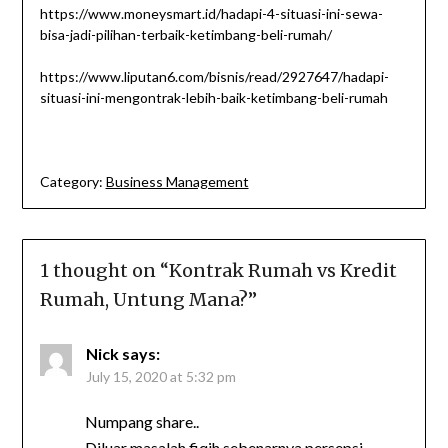
https://www.moneysmart.id/hadapi-4-situasi-ini-sewa-
bisa-jadi-pilihan-terbaik-ketimbang-beli-rumah/
https://www.liputan6.com/bisnis/read/2927647/hadapi-
situasi-ini-mengontrak-lebih-baik-ketimbang-beli-rumah
Category:
Business Management
1 thought on “
Kontrak Rumah vs Kredit
Rumah, Untung Mana?
”
Nick
says:
July 15, 2020 at 5:32 pm
Numpang share..
Diluar masalah fiqih,sebenarnya persepsi