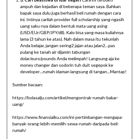
ampuh dan kejadian di beberapa teman saya. Bahkan
bapak saya dulu juga berhasil beli rumah dengan cara
ini. Intinya carilah provider full scholarship yang ngasih
uang saku-nya dalam bentuk mata uang asing
(USD/EUr/GBP/JPY/dll). Kalo bisa yang masa kuliahnya
lama (3 tahun ke atas). Nah dalam masa itu tekunlah
Anda belajar, jangan sering2 jajan atau jalan2…pas
pulang ke tanah air dijamin tabungan
dolar/euro/pounds Anda melimpah! Langsung aja ke
money changer dan sodorin tuh duit segepok ke
developer…rumah idaman langsung di tangan…Mantap!
Sumber bacaan:
https://bolasalju.com/artikel/mengontrak-rumah-bakar-
uang/
https://www.finansialku.com/ini-pertimbangan-mengapa-
banyak-orang-lebih-memilih-sewa-rumah-daripada-beli-
rumah/