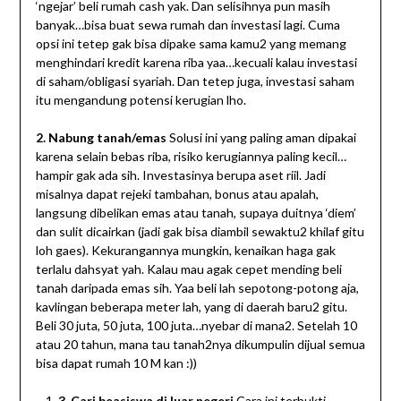
‘ngejar’ beli rumah cash yak. Dan selisihnya pun masih
banyak…bisa buat sewa rumah dan investasi lagi. Cuma
opsi ini tetep gak bisa dipake sama kamu2 yang memang
menghindari kredit karena riba yaa…kecuali kalau investasi
di saham/obligasi syariah. Dan tetep juga, investasi saham
itu mengandung potensi kerugian lho.
2. Nabung tanah/emas
Solusi ini yang paling aman dipakai
karena selain bebas riba, risiko kerugiannya paling kecil…
hampir gak ada sih. Investasinya berupa aset riil. Jadi
misalnya dapat rejeki tambahan, bonus atau apalah,
langsung dibelikan emas atau tanah, supaya duitnya ‘diem’
dan sulit dicairkan (jadi gak bisa diambil sewaktu2 khilaf gitu
loh gaes). Kekurangannya mungkin, kenaikan haga gak
terlalu dahsyat yah. Kalau mau agak cepet mending beli
tanah daripada emas sih. Yaa beli lah sepotong-potong aja,
kavlingan beberapa meter lah, yang di daerah baru2 gitu.
Beli 30 juta, 50 juta, 100 juta…nyebar di mana2. Setelah 10
atau 20 tahun, mana tau tanah2nya dikumpulin dijual semua
bisa dapat rumah 10 M kan :))
3. Cari beasiswa di luar negeri
Cara ini terbukti