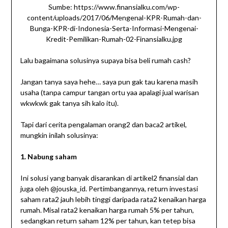
Sumbe: https://www.finansialku.com/wp-
content/uploads/2017/06/Mengenal-KPR-Rumah-dan-
Bunga-KPR-di-Indonesia-Serta-Informasi-Mengenai-
Kredit-Pemilikan-Rumah-02-Finansialku.jpg
Lalu bagaimana solusinya supaya bisa beli rumah cash?
Jangan tanya saya hehe… saya pun gak tau karena masih
usaha (tanpa campur tangan ortu yaa apalagi jual warisan
wkwkwk gak tanya sih kalo itu).
Tapi dari cerita pengalaman orang2 dan baca2 artikel,
mungkin inilah solusinya:
1. Nabung saham
Ini solusi yang banyak disarankan di artikel2 finansial dan
juga oleh @jouska_id. Pertimbangannya, return investasi
saham rata2 jauh lebih tinggi daripada rata2 kenaikan harga
rumah. Misal rata2 kenaikan harga rumah 5% per tahun,
sedangkan return saham 12% per tahun, kan tetep bisa