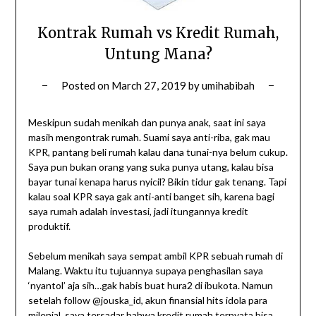
Kontrak Rumah vs Kredit Rumah,
Untung Mana?
Posted on
March 27, 2019
by
umihabibah
Meskipun sudah menikah dan punya anak, saat ini saya
masih mengontrak rumah. Suami saya anti-riba, gak mau
KPR, pantang beli rumah kalau dana tunai-nya belum cukup.
Saya pun bukan orang yang suka punya utang, kalau bisa
bayar tunai kenapa harus nyicil? Bikin tidur gak tenang. Tapi
kalau soal KPR saya gak anti-anti banget sih, karena bagi
saya rumah adalah investasi, jadi itungannya kredit
produktif.
Sebelum menikah saya sempat ambil KPR sebuah rumah di
Malang. Waktu itu tujuannya supaya penghasilan saya
‘nyantol’ aja sih…gak habis buat hura2 di ibukota. Namun
setelah follow @jouska_id, akun finansial hits idola para
milenial, saya tersadar bahwa kredit rumah ternyata bisa