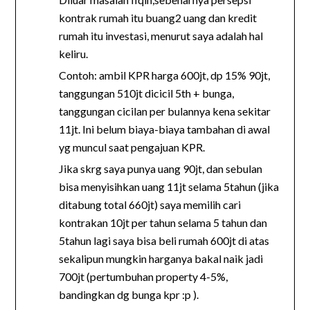
kontrak rumah itu buang2 uang dan kredit
rumah itu investasi, menurut saya adalah hal
keliru.
Contoh: ambil KPR harga 600jt, dp 15% 90jt,
tanggungan 510jt dicicil 5th + bunga,
tanggungan cicilan per bulannya kena sekitar
11jt. Ini belum biaya-biaya tambahan di awal
yg muncul saat pengajuan KPR.
Jika skrg saya punya uang 90jt, dan sebulan
bisa menyisihkan uang 11jt selama 5tahun (jika
ditabung total 660jt) saya memilih cari
kontrakan 10jt per tahun selama 5 tahun dan
5tahun lagi saya bisa beli rumah 600jt di atas
sekalipun mungkin harganya bakal naik jadi
700jt (pertumbuhan property 4-5%,
bandingkan dg bunga kpr :p ).