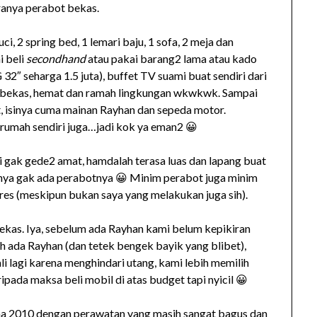
ranya perabot bekas.
i, 2 spring bed, 1 lemari baju, 1 sofa, 2 meja dan
i beli
secondhand
atau pakai barang2 lama atau kado
 32″ seharga 1.5 juta), buffet TV suami buat sendiri dari
us bekas, hemat dan ramah lingkungan wkwkwk. Sampai
 isinya cuma mainan Rayhan dan sepeda motor.
rumah sendiri juga…jadi kok ya eman2 😀
 gak gede2 amat, hamdalah terasa luas dan lapang buat
alnya gak ada perabotnya 😀 Minim perabot juga minim
res (meskipun bukan saya yang melakukan juga sih).
bekas. Iya, sebelum ada Rayhan kami belum kepikiran
lah ada Rayhan (dan tetek bengek bayik yang blibet),
li lagi karena menghindari utang, kami lebih memilih
pada maksa beli mobil di atas budget tapi nyicil 😀
ina 2010 dengan perawatan yang masih sangat bagus dan