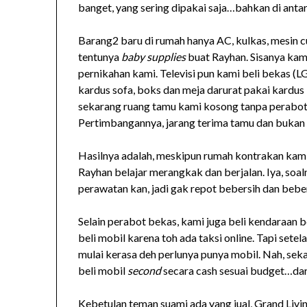
banget, yang sering dipakai saja…bahkan di anta
Barang2 baru di rumah hanya AC, kulkas, mesin cuc
tentunya
baby supplies
buat Rayhan. Sisanya kam
pernikahan kami. Televisi pun kami beli bekas (LG
kardus sofa, boks dan meja darurat pakai kard
sekarang ruang tamu kami kosong tanpa perabot,
Pertimbangannya, jarang terima tamu dan bukan 
Hasilnya adalah, meskipun rumah kontrakan kami
Rayhan belajar merangkak dan berjalan. Iya, so
perawatan kan, jadi gak repot bebersih dan bebe
Selain perabot bekas, kami juga beli kendaraan 
beli mobil karena toh ada taksi online. Tapi sete
mulai kerasa deh perlunya punya mobil. Nah, seka
beli mobil
second
secara cash sesuai budget…dari
Kebetulan teman suami ada yang jual, Grand Liv