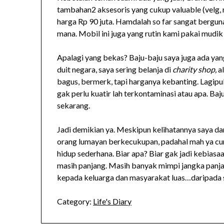
tambahan2 aksesoris yang cukup valuable (velg, m
harga Rp 90 juta. Hamdalah so far sangat bergu
mana. Mobil ini juga yang rutin kami pakai mudi
Apalagi yang bekas? Baju-baju saya juga ada yan
duit negara, saya sering belanja di
charity shop,
a
bagus, bermerk, tapi harganya kebanting. Lagipul
gak perlu kuatir lah terkontaminasi atau apa. Baj
sekarang.
Jadi demikian ya. Meskipun kelihatannya saya 
orang lumayan berkecukupan, padahal mah ya cu
hidup sederhana. Biar apa? Biar gak jadi kebiasaan
masih panjang. Masih banyak mimpi jangka panja
kepada keluarga dan masyarakat luas…daripada 
Category:
Life's Diary