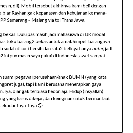
esin, dll). Mobil tersebut akhirnya kami beli dengan
na biar Rayhan gak kepanasan dan kehujanan ke mana-
k PP Semarang – Malang via tol Trans Jawa.
g bekas. Dulu pas masih jadi mahasiswa di UK modal
lias toko barang2 bekas untuk amal. Simpel, barangnya
a sudah dicuci bersih dan rata2 belinya hanya
outer,
jadi
u2 ini pun masih saya pakai di Indonesia, awet sampai
dan suami pegawai perusahaan/anak BUMN (yang kata
ngpret juga), tapi kami berusaha menerapkan gaya
. Iya, biar gak terbiasa hedon aja. Hidup (insyallah)
ng yang harus dikejar, dan keinginan untuk bermanfaat
sekadar foya-foya 🙂