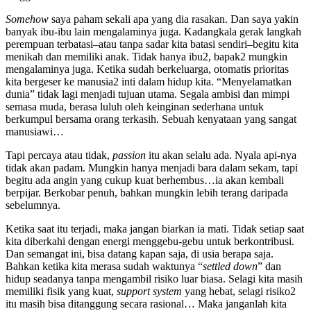
Somehow
saya paham sekali apa yang dia rasakan. Dan saya yakin
banyak ibu-ibu lain mengalaminya juga. Kadangkala gerak langkah
perempuan terbatasi–atau tanpa sadar kita batasi sendiri–begitu kita
menikah dan memiliki anak. Tidak hanya ibu2, bapak2 mungkin
mengalaminya juga. Ketika sudah berkeluarga, otomatis prioritas
kita bergeser ke manusia2 inti dalam hidup kita. “Menyelamatkan
dunia” tidak lagi menjadi tujuan utama. Segala ambisi dan mimpi
semasa muda, berasa luluh oleh keinginan sederhana untuk
berkumpul bersama orang terkasih. Sebuah kenyataan yang sangat
manusiawi…
Tapi percaya atau tidak,
passion
itu akan selalu ada. Nyala api-nya
tidak akan padam. Mungkin hanya menjadi bara dalam sekam, tapi
begitu ada angin yang cukup kuat berhembus…ia akan kembali
berpijar. Berkobar penuh, bahkan mungkin lebih terang daripada
sebelumnya.
Ketika saat itu terjadi, maka jangan biarkan ia mati. Tidak setiap saat
kita diberkahi dengan energi menggebu-gebu untuk berkontribusi.
Dan semangat ini, bisa datang kapan saja, di usia berapa saja.
Bahkan ketika kita merasa sudah waktunya “
settled down
” dan
hidup seadanya tanpa mengambil risiko luar biasa. Selagi kita masih
memiliki fisik yang kuat,
support system
yang hebat, selagi risiko2
itu masih bisa ditanggung secara rasional… Maka janganlah kita