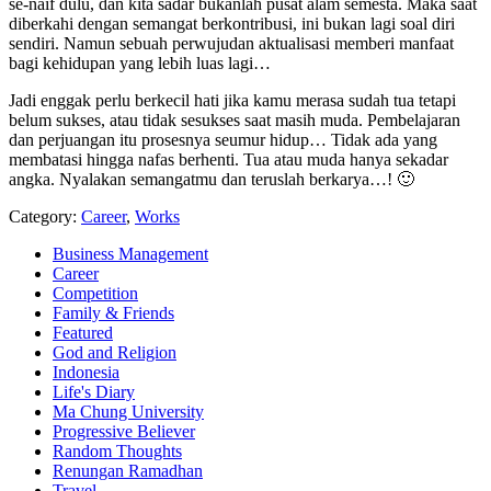
se-naif dulu, dan kita sadar bukanlah pusat alam semesta. Maka saat
diberkahi dengan semangat berkontribusi, ini bukan lagi soal diri
sendiri. Namun sebuah perwujudan aktualisasi memberi manfaat
bagi kehidupan yang lebih luas lagi…
Jadi enggak perlu berkecil hati jika kamu merasa sudah tua tetapi
belum sukses, atau tidak sesukses saat masih muda. Pembelajaran
dan perjuangan itu prosesnya seumur hidup… Tidak ada yang
membatasi hingga nafas berhenti. Tua atau muda hanya sekadar
angka. Nyalakan semangatmu dan teruslah berkarya…! 🙂
Category:
Career
,
Works
Business Management
Career
Competition
Family & Friends
Featured
God and Religion
Indonesia
Life's Diary
Ma Chung University
Progressive Believer
Random Thoughts
Renungan Ramadhan
Travel