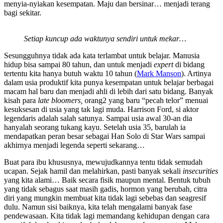
menyia-nyiakan kesempatan. Maju dan bersinar… menjadi terang
bagi sekitar.
Setiap kuncup ada waktunya sendiri untuk mekar…
Sesungguhnya tidak ada kata terlambat untuk belajar. Manusia
hidup bisa sampai 80 tahun, dan untuk menjadi
expert
di bidang
tertentu kita hanya butuh waktu 10 tahun (
Mark Manson
). Artinya
dalam usia produktif kita punya kesempatan untuk belajar berbagai
macam hal baru dan menjadi ahli di lebih dari satu bidang. Banyak
kisah para
late bloomers,
orang2 yang baru “pecah telor” menuai
kesuksesan di usia yang tak lagi muda. Harrison Ford, si aktor
legendaris adalah salah satunya. Sampai usia awal 30-an dia
hanyalah seorang tukang kayu. Setelah usia 35, barulah ia
mendapatkan peran besar sebagai Han Solo di Star Wars sampai
akhirnya menjadi legenda seperti sekarang…
Buat para ibu khususnya, mewujudkannya tentu tidak semudah
ucapan. Sejak hamil dan melahirkan, pasti banyak sekali
insecurities
yang kita alami… Baik secara fisik maupun mental. Bentuk tubuh
yang tidak sebagus saat masih gadis, hormon yang berubah, citra
diri yang mungkin membuat kita tidak lagi sebebas dan seagresif
dulu. Namun sisi baiknya, kita telah mengalami banyak fase
pendewasaan. Kita tidak lagi memandang kehidupan dengan cara