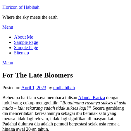
Horizon of Habibah
Where the sky meets the earth
Menu
About Me
Sample Page
Sample Page
Sitemap
Menu
For The Late Bloomers
Posted on
April 1, 2023
by
umihabibah
Beberapa hari lalu saya membaca tulisan
Alanda Kariza
dengan
judul yang cukup menggelitik:
“Bagaimana rasanya sukses di usia
muda – lalu sekarang sudah tidak sukses lagi?”
Secara gamblang
dia menceritakan keresahannya sebagai ibu beranak satu yang
merasa tidak lagi relevan, tidak lagi signifikan di masyarakat.
Padahal dulunya dia adalah pemudi berpestasi sejak usia remaja
hingga awal 20-an tahun.